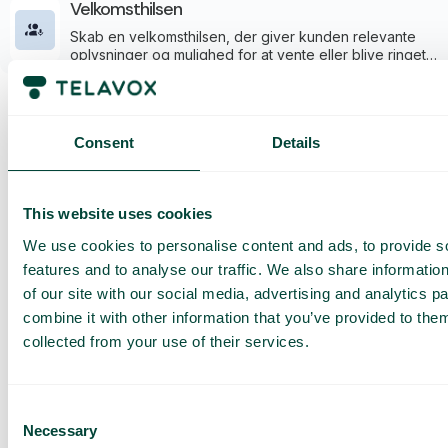
Velkomsthilsen
Skab en velkomsthilsen, der giver kunden relevante
oplysninger og mulighed for at vente eller blive ringet
op.
Få en
Consent
Details
skræddersyet
demo og et
This website uses cookies
tilbud
We use cookies to personalise content and ads, to provide s
features and to analyse our traffic. We also share informatio
Gennemgang af vores
tjenester
of our site with our social media, advertising and analytics 
Tilbud tilpasset din
combine it with other information that you’ve provided to them
virksomhed
collected from your use of their services.
Udforsk mulighederne
for dig og dit team
Consent
Necessary
Selection
Baseret på 430 anmeldelser