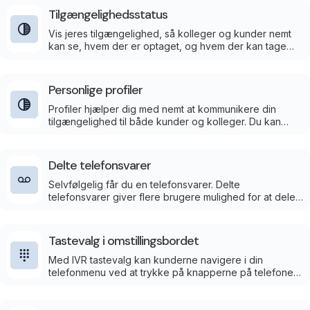
Tilgængelighedsstatus
Vis jeres tilgængelighed, så kolleger og kunder nemt
kan se, hvem der er optaget, og hvem der kan tage
den næste kontakt.
Personlige profiler
Profiler hjælper dig med nemt at kommunikere din
tilgængelighed til både kunder og kolleger. Du kan
vise, om du er til frokost, i møde eller på ferie, og du
kan tilpasse, hvilke opkald der dirigeres, og hvilket
nummer der vises. Vælg at styre i vores app,
Delte telefonsvarer
planlægge eller forbinde med din kalender for
automatisk styring.
Selvfølgelig får du en telefonsvarer. Delte
telefonsvarer giver flere brugere mulighed for at dele
den samme telefonsvarer, hvilket gør det nemt at
administrere og lytte til beskeder i et team eller en
afdeling.
Tastevalg i omstillingsbordet
Med IVR tastevalg kan kunderne navigere i din
telefonmenu ved at trykke på knapperne på telefonen
for hurtigt at komme til den rigtige afdeling eller
service. Det strømliner distribueringen af opkald og
forbedrer kundeoplevelsen.