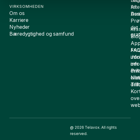
Sag
rece
Inte
AI
VIRKSOMHEDEN
Om os
De
Assi
Karriere
Prø
Nyheder
det
RES
Bæredygtighed og samfund
grat
Blo
App
FA
AND
inf
Juri
om
inf
drift
Pri
elle
Not
drif
Till
Kor
ove
web
@ 2026 Telavox. All rights
reserved.