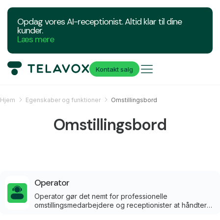
Opdag vores AI-receptionist. Altid klar til dine
kunder.
Læs mere
Kontakt salg
Hjem
Egenskaber og funktioner
Omstillingsbord
Omstillingsbord
Operator
Operator gør det nemt for professionelle
omstillingsmedarbejdere og receptionister at håndtere
store mængder opkald direkte i webbrowseren.