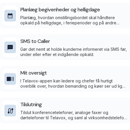
Planlæg begivenheder og helligdage
Planlæg, hvordan omstillingsbordet skal håndtere
opkald på helligdage, i ferieperioder og på andre
særlige datoer. Åbningstider, beskeder og opkaldsflow
aktiveres automatisk, når perioden starter.
SMS to Caller
Gør det nemt at holde kunderne informeret via SMS før,
under eller efter et indgående opkald.
Mit oversigt
I Telavox-appen kan ledere og chefer få hurtigt
overblik over, hvordan bemanding og køer ser ud lige
nu.
Tilslutning
Tilslut konferencetelefoner, analoge faxer og
dørtelefoner til Telavox, og saml al virksomhedstelefoni
i én app.