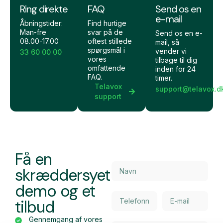
Ring direkte
FAQ
Send os en
e-mail
Åbningstider:
Find hurtige
Man-fre
svar på de
Send os en e-
08.00-17.00
oftest stillede
mail, så
spørgsmål i
vender vi
33 60 00 00
vores
tilbage til dig
omfattende
inden for 24
FAQ.
timer.
Telavox
support@telavox.d
support
Få en
skræddersyet
demo og et
tilbud
Gennemgang af vores