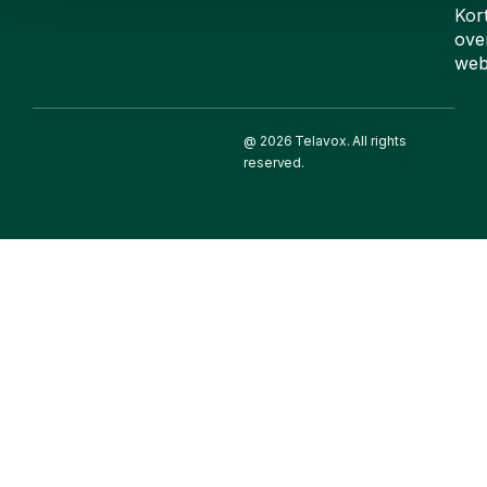
Kor
ove
web
@ 2026 Telavox. All rights
reserved.