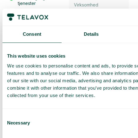
tjenester
Tilbud tilpasset din
virksomhed
Udforsk mulighederne
for dig og dit team
Consent
Details
Baseret på 430 anmeldelser
This website uses cookies
We use cookies to personalise content and ads, to provide s
Jeg har læst Telavox
Privacy
Notice
og accepterer
features and to analyse our traffic. We also share informatio
vilkårene.
of our site with our social media, advertising and analytics 
Jeg accepterer at modtage
markedsføringsmateriale og
combine it with other information that you’ve provided to them
opdateringer fra Telavox.
collected from your use of their services.
Send
Consent
Necessary
Selection