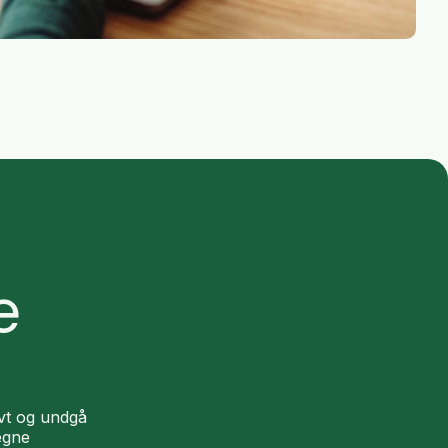
e
ivt og undgå
egne