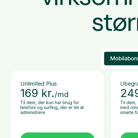
stør
Mobilabo
Unlimited Plus
Ubegr
169
kr.
24
/md
Til dem, der kun har brug for
Til dem,
telefoni og surfing, der er let at
med omst
administrere
smarte f