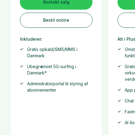
Kontakt salg
Bestil online
Inkluderer:
Alt i Plu
Gratis opkald/SMS/MMS i
Omst
Danmark
funkt
Ubegrænset 5G-surfing i
Grati
Danmark*
virk
verd
Administratorportal til styring af
abonnementer
App 
Chat
Fastn
AI As