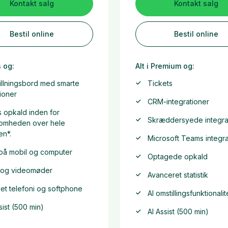
Kontakt salg
Kontakt salg
Bestil online
Bestil online
s og:
Alt i Premium og:
illningsbord med smarte
Tickets
ioner
CRM-integrationer
s opkald inden for
Skræddersyede integra
somheden over hele
en*.
Microsoft Teams integra
på mobil og computer
Optagede opkald
 og videomøder
Avanceret statistik
et telefoni og softphone
Al omstillingsfunktionalit
sist (500 min)
AI Assist (500 min)