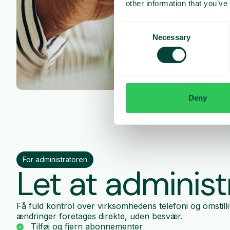
other information that you’ve
Consent
Necessary
Selection
Deny
For administratoren
Let at administ
Få fuld kontrol over virksomhedens telefoni og omstilli
ændringer foretages direkte, uden besvær.
Tilføj og fjern abonnementer