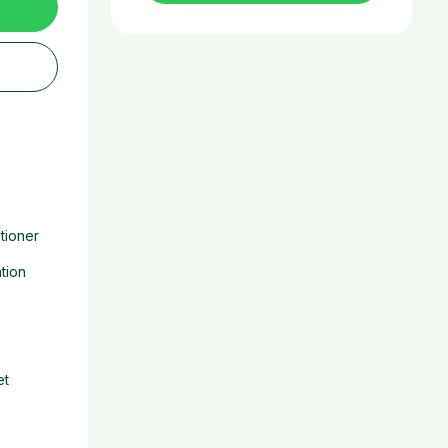
tioner
tion
et