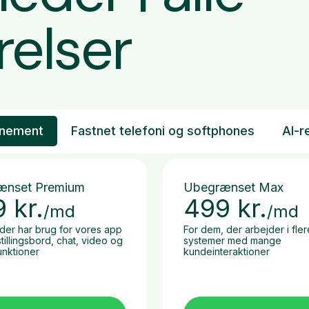
relser
nnement
Fastnet telefoni og softphones
AI-r
ænset Premium
Ubegrænset Max
9
kr.
499
kr.
/md
/md
 der har brug for vores app
For dem, der arbejder i fler
illingsbord, chat, video og
systemer med mange
unktioner
kundeinteraktioner