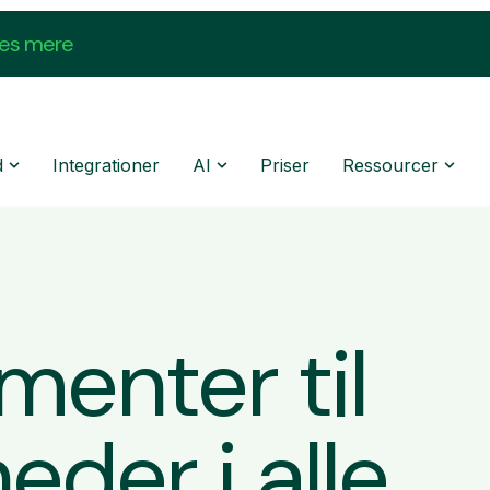
æs mere
d
Integrationer
AI
Priser
Ressourcer
enter til
eder i alle