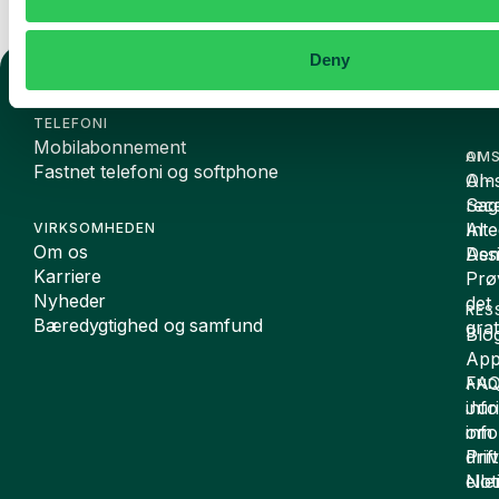
Deny
TELEFONI
Mobilabonnement
OMS
AI
Fastnet telefoni og softphone
Oms
AI-
Sag
rece
Inte
AI
VIRKSOMHEDEN
Om os
De
Assi
Karriere
Prø
Nyheder
det
RES
Bæredygtighed og samfund
grat
Blo
App
FA
AND
inf
Juri
om
inf
drift
Pri
elle
Not