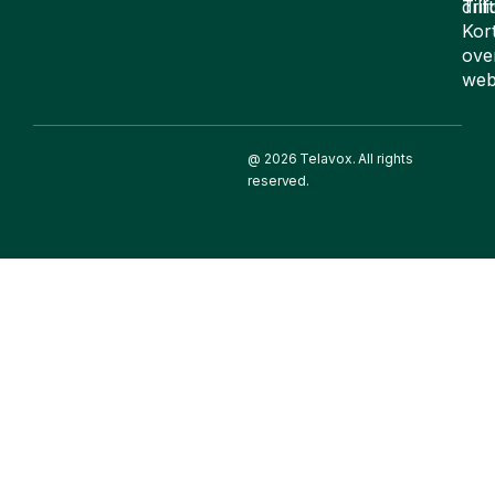
drif
Till
Kor
ove
web
@ 2026 Telavox. All rights
reserved.