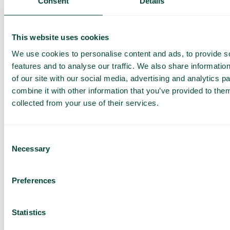
Consent
Details
This website uses cookies
We use cookies to personalise content and ads, to provide s
features and to analyse our traffic. We also share informatio
of our site with our social media, advertising and analytics 
Få en
combine it with other information that you’ve provided to them
skræddersyet
collected from your use of their services.
demo og et
tilbud
Consent
Gennemgang af vores
Necessary
Selection
tjenester
Tilbud tilpasset din
Preferences
virksomhed
Udforsk mulighederne
for dig og dit team
Statistics