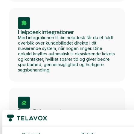
Helpdesk integrationer
Med integrationen til din helpdesk får du et fuldt
overblik over kundebilledet direkte i dit
nuværende system, når nogen ringer. Dine
opkald knyttes automatisk til eksisterende tickets
og kontakter, hvilket sparer tid og giver bedre
sporbarhed, gennemsigtighed og hurtigere
sagsbehandling.
PowerBI-integration
Få et tydeligere overblik over opkaldsdata med
Power BI-integrationen i Telavox. Visualisér
statistik og arbejd mere datadrevet i jeres
beslutninger.