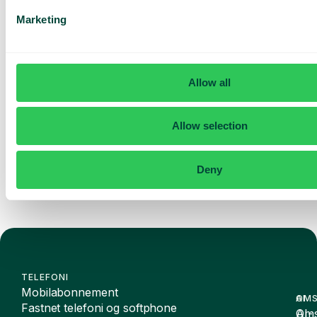
Baseret på 430 anmeldelser
Marketing
Jeg har læst Telavox
Privacy
Notice
og accepterer
vilkårene.
Jeg accepterer at modtage
Allow all
markedsføringsmateriale og
opdateringer fra Telavox.
Allow selection
Send
Deny
TELEFONI
Mobilabonnement
OMS
AI
Fastnet telefoni og softphone
Oms
AI-