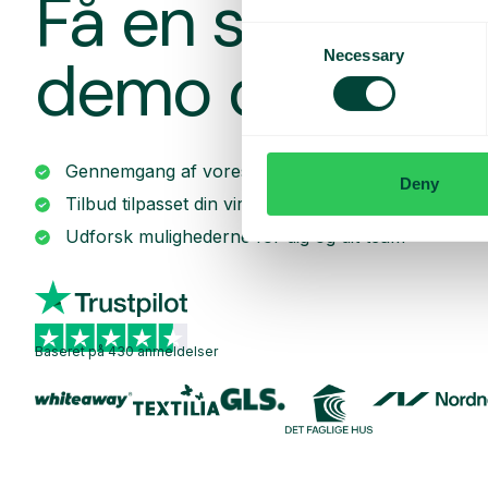
Få en skrædde
Consent
Necessary
demo og et til
Selection
Gennemgang af vores tjenester
Deny
Tilbud tilpasset din virksomhed
Udforsk mulighederne for dig og dit team
Baseret på 430 anmeldelser