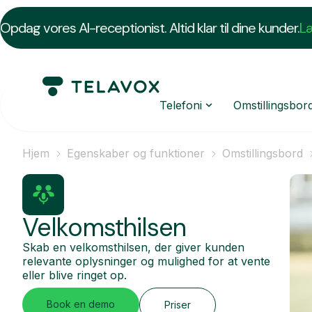
Opdag vores AI-receptionist. Altid klar til dine kunder.
L
Telefoni
Omstillingsbor
Hjem
Egenskaber og funktioner
Omstillingsbord
Velkomsthilsen
Skab en velkomsthilsen, der giver kunden
relevante oplysninger og mulighed for at vente
eller blive ringet op.
Book en demo
Priser