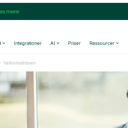
æs mere
d
Integrationer
AI
Priser
Ressourcer
Velkomsthilsen