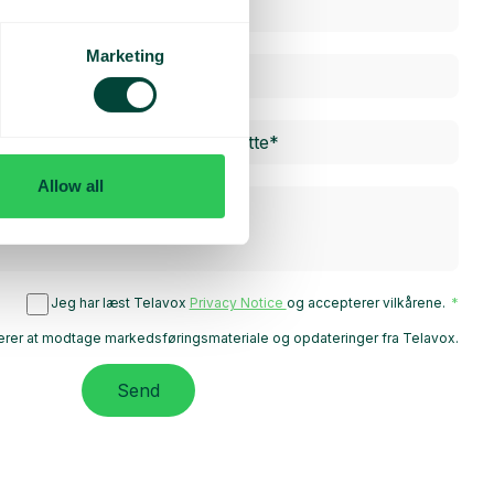
Marketing
Allow all
Jeg har læst Telavox
Privacy Notice
og accepterer vilkårene.
rer at modtage markedsføringsmateriale og opdateringer fra Telavox.
Send