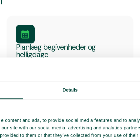
r
Planlæg begivenheder og
helligdage
Planlæg, hvordan omstillingsbordet skal
håndtere opkald på helligdage, i ferieperioder
og på andre særlige datoer. Åbningstider,
beskeder og opkaldsflow aktiveres
automatisk, når perioden starter.
Details
e content and ads, to provide social media features and to analy
 our site with our social media, advertising and analytics partn
 provided to them or that they’ve collected from your use of their