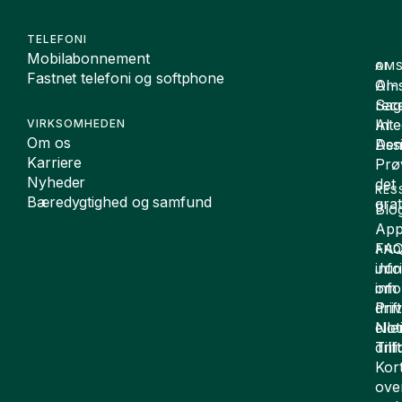
TELEFONI
Mobilabonnement
OMS
AI
Fastnet telefoni og softphone
Oms
AI-
Sag
rece
Inte
AI
VIRKSOMHEDEN
Om os
De
Assi
Karriere
Prø
Nyheder
det
RES
Bæredygtighed og samfund
grat
Blo
App
FA
AND
inf
Juri
om
inf
drift
Pri
elle
Not
drif
Till
Kor
ove