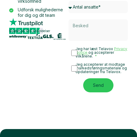
virksomhed
Udforsk mulighederne
for dig og dit team
Baseret på 430 anmeldelser
Jeg har læst Telavox
Privacy
Notice
og accepterer
vilkårene.
Jeg accepterer at modtage
markedsføringsmateriale og
opdateringer fra Telavox.
Send