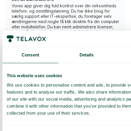
Vores app giver dig fuld kontrol over din virksomheds
telefoni- og omstillingsløsning. Du har ikke brug for
særlig support eller IT-ekspertise; du foretager selv
ændringerne med nogle få klik direkte fra din computer
eller mobiltelefon. Du kan nemt administrere licenser,
justere åbningstider og styre opkaldsdirigering –
ændringer træder i kraft med det samme, uden
ventetid.
Klik dig igennem vores demo
Consent
Details
This website uses cookies
We use cookies to personalise content and ads, to provide s
features and to analyse our traffic. We also share informatio
Integrer med dine
of our site with our social media, advertising and analytics 
yndlingssystemer
combine it with other information that you’ve provided to them
Integrer vores telefoni og omstillingsbord med de
collected from your use of their services.
systemer, du bruger hver dag. Smarte integrationer
forenkler dit arbejde, sparer tid og giver dig mere