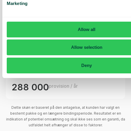
Marketing
Denne beregning viser en estimeret virksomhedsværdi baseret på
en bestemt sammensætning af kundebasen med større pakker og
bindingsperioder. Værdien kan påvirkes af flere faktorer, herunder
Allow all
udviklingen i kundebasen over tid og markedsforholdene. Betragt
dette som en vejledning snarere end et nøjagtigt tal for den
fremtidige værdi.
Allow selection
Deny
30
solgte abonnementer/måned
288 000
provision / år
Dette skøn er baseret på den antagelse, at kunden har valgt en
bestemt pakke og en længere bindingsperiode. Resultatet er en
indikation af potentiel omsætning og skal ikke ses som en garanti, da
udfaldet helt afhænger af disse to faktorer.