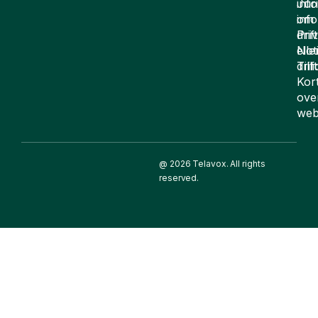
inf
Juri
om
inf
drift
Pri
elle
Not
drif
Till
Kor
ove
web
@ 2026 Telavox. All rights
reserved.