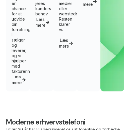
en
jeres
medier
mere
chance
kunders
eller
for at
behov.
websteder.
udvide
Resten
Læs
din
klarer
mere
forretning.
vi.
I
sælger
Læs
og
mere
leverer,
og vi
hjælper
med
fakturering.
Læs
mere
Moderne erhvervstelefoni
I over 20 år har vi specialiseret os i at forenkle og forbedre