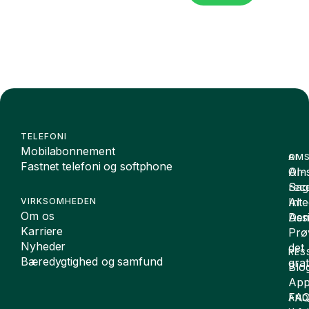
TELEFONI
Mobilabonnement
OMS
AI
Fastnet telefoni og softphone
Oms
AI-
Sag
rece
Inte
AI
VIRKSOMHEDEN
Om os
De
Assi
Karriere
Prø
Nyheder
det
RES
Bæredygtighed og samfund
grat
Blo
App
FA
AND