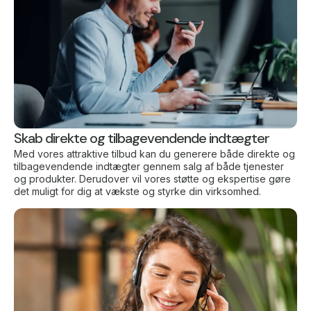
Skab direkte og tilbagevendende indtægter
Med vores attraktive tilbud kan du generere både direkte og
tilbagevendende indtægter gennem salg af både tjenester
og produkter. Derudover vil vores støtte og ekspertise gøre
det muligt for dig at vækste og styrke din virksomhed.