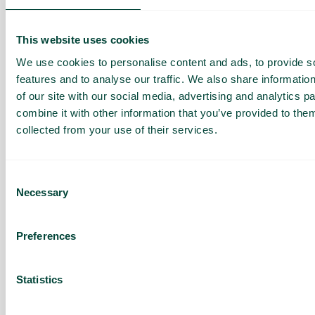
This website uses cookies
100
solgte abonnementer/måned
We use cookies to personalise content and ads, to provide s
features and to analyse our traffic. We also share informatio
6 000 000
provision / år
of our site with our social media, advertising and analytics 
combine it with other information that you’ve provided to them
collected from your use of their services.
Denne beregning forudsætter, at kunden har valgt en af vores større
pakker og har en bindingsperiode. Resultatet er et skøn og kan
variere afhængigt af den specifikke aftale og dit forhold til kunden.
Consent
Betragt det som en indikation, ikke som en garanti for fremtidig
Necessary
omsætning.
Selection
Preferences
1000
Abonnement
Statistics
4 000 000
Virksomhedens værdi