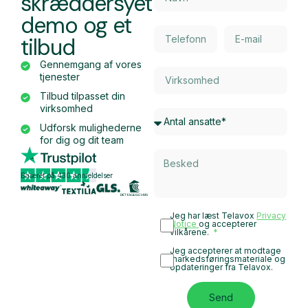
skræddersyet
demo og et
tilbud
Gennemgang af vores
tjenester
Tilbud tilpasset din
virksomhed
Udforsk mulighederne
for dig og dit team
Baseret på 430 anmeldelser
Jeg har læst Telavox
Privacy
Notice
og accepterer
vilkårene.
Jeg accepterer at modtage
markedsføringsmateriale og
opdateringer fra Telavox.
Send