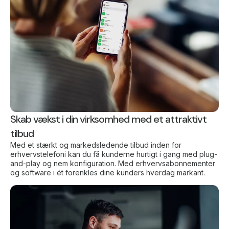
Skab vækst i din virksomhed med et attraktivt
tilbud
Med et stærkt og markedsledende tilbud inden for
erhvervstelefoni kan du få kunderne hurtigt i gang med plug-
and-play og nem konfiguration. Med erhvervsabonnementer
og software i ét forenkles dine kunders hverdag markant.