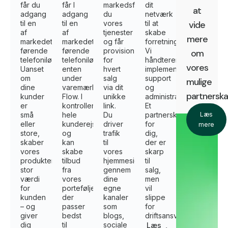
får du
får I
markedsfører
dit
at
adgang
adgang
du
netværk
til en
til en
vores
til at
vide
af
af
tjenester
skabe
mere
markedets
markedets
og får
forretninger.
førende
førende
provision
Vi
om
telefoniløsninger.
telefoniløsninger,
for
håndterer
vores
Uanset
enten
hvert
implementering,
om
under
salg
support
mulige
dine
varemærket
via dit
og
partnersk
kunder
Flow. I
unikke
administration.
er
kontrollerer
link.
Et
små
hele
Du
partnerskab
Læs
eller
kunderejsen
driver
for
mere
store,
og
trafik
dig,
skaber
kan
til
der er
vores
skabe
vores
skarp
produkter
tilbud
hjemmeside
til
stor
fra
gennem
salg,
værdi
vores
dine
men
for
portefølje,
egne
vil
kunden
der
kanaler
slippe
– og
passer
som
for
giver
bedst
blogs,
driftsansvar.
dig
til
sociale
Læs