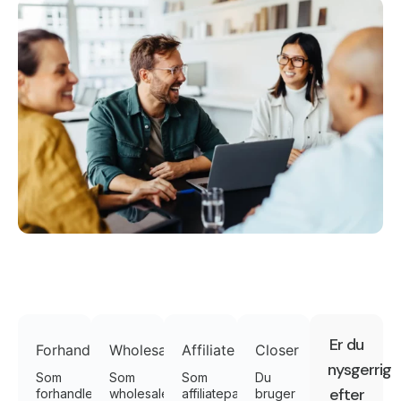
Er du
Forhandlere
Wholesale
Affiliate
Closer
nysgerrig
Som
Som
Som
Du
efter
forhandler
wholesale
affiliatepartner
bruger