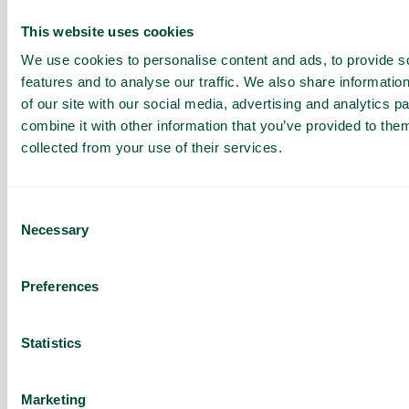
tilbud til din
E-mail
virksomhed
This website uses cookies
We use cookies to personalise content and ads, to provide s
Se, hvordan Telavox kan
spare tid og forbedre
features and to analyse our traffic. We also share informatio
Virksomhedsnavn
kommunikationen i din
of our site with our social media, advertising and analytics 
virksomhed. Vores
combine it with other information that you’ve provided to them
eksperter guider dig
collected from your use of their services.
gennem en demo og giver
Antal ansatte
dig et skræddersyet tilbud.
Book en demo
Consent
Få et gratis tilbud
Necessary
Selection
Besked
Udforsk
anvendelsesområder
Preferences
Betroet af over
1 million
brugere
Statistics
Jeg har læst Telavox’
privatlivspolitik og
samtykker til
Marketing
behandlingen af mine