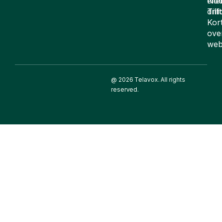
elle
Not
drif
Till
Kor
ove
web
@ 2026 Telavox. All rights
reserved.