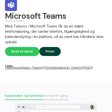
Microsoft Teams
Produktivitet
Med Telavox i Microsoft Teams får du en stærk
telefoniløsning, der samler telefoni, tilgængelighed og
kalenderstyring i én platform, så du nemt kan håndtere dine
opkald.
Book en demo
Priser
Links
Telefonsamtaler i Teams
Omstillingsbord i Teams
FAQ
Egenskaber og funktioner
Kom godt i gang