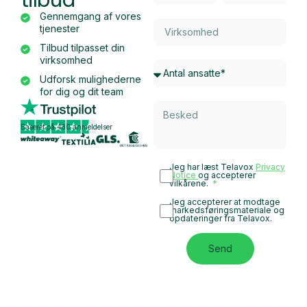
Gennemgang af vores
tjenester
Tilbud tilpasset din
virksomhed
Udforsk mulighederne
for dig og dit team
Baseret på 430 anmeldelser
Jeg har læst Telavox
Privacy
Notice
og accepterer
vilkårene.
Jeg accepterer at modtage
markedsføringsmateriale og
opdateringer fra Telavox.
Send