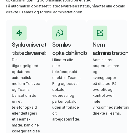
opkaldshåndtering og omstillingsbord på ét sted.
Få automatisk opdateret tilstedeværelsesstatus, håndter alle opkald
direkte i Teams og forenkl administrationen.
Synkroniseret
Sømløs
Nem
tilstedeværelsesstatus
opkaldshåndtering
administration
Din
Håndter alle
Administrer
tilgængelighed
dine
brugere, numre
opdateres
telefonopkald
og
automatisk
direkte i Teams.
svarsgrupper
mellem Telavox
Ring og besvar
på ét sted. Få
og Teams.
opkald,
overblik og
Uanset om du
viderestil og
kontrol over
er i et
parker opkald
hele
telefonopkald
uden at forlade
virksomhedstelefoni
eller deltager i
dit
direkte i Teams.
et Teams-
arbejdsområde.
møde, kan dine
kolleger altid se