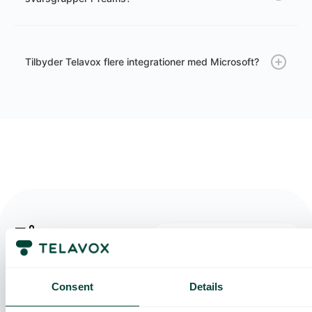
Tilbyder Telavox flere integrationer med Microsoft?
Få en
For- og efternavn
skræddersyet
demo og et
Consent
Details
Telefonnummer