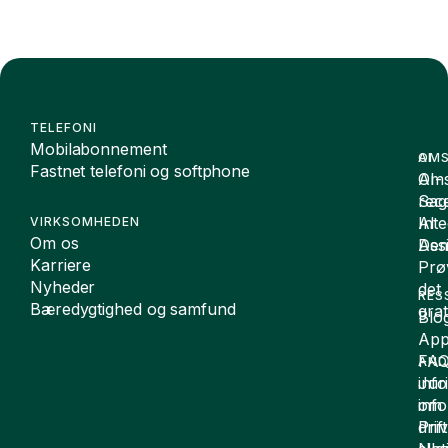
TELEFONI
Mobilabonnement
OMS
AI
Fastnet telefoni og softphone
Oms
AI-
Sag
rece
Inte
AI
VIRKSOMHEDEN
Om os
De
Assi
Karriere
Prø
Nyheder
det
RES
Bæredygtighed og samfund
grat
Blo
App
FA
AND
inf
Juri
om
inf
drift
Pri