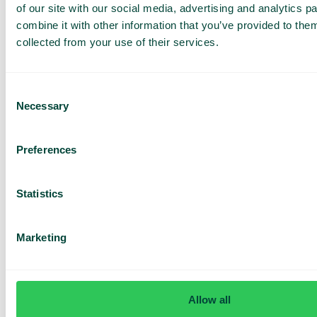
demo og et
of our site with our social media, advertising and analytics 
combine it with other information that you’ve provided to them
tilbud
collected from your use of their services.
Gennemgang af vores
tjenester
Tilbud tilpasset din
Consent
virksomhed
Necessary
Selection
Udforsk mulighederne
for dig og dit team
Preferences
Baseret på 430 anmeldelser
Statistics
Jeg har læst Telavox
Privacy
Notice
og accepterer
vilkårene.
Marketing
Jeg accepterer at modtage
markedsføringsmateriale og
opdateringer fra Telavox.
Send
Allow all