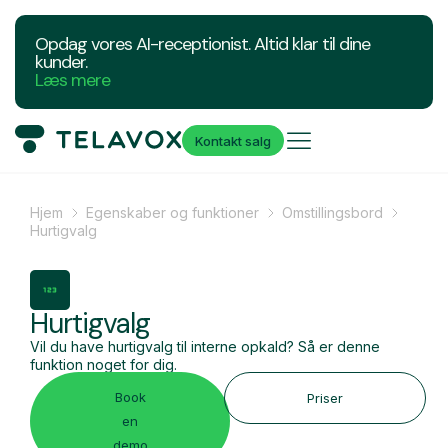
Opdag vores AI-receptionist. Altid klar til dine
kunder.
Læs mere
Kontakt salg
Hjem
Egenskaber og funktioner
Omstillingsbord
Hurtigvalg
Hurtigvalg
Vil du have hurtigvalg til interne opkald? Så er denne
funktion noget for dig.
Book
Priser
en
demo