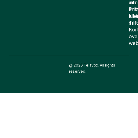
om
inf
drift
Pri
elle
Not
drif
Till
Kor
ove
web
@ 2026 Telavox. All rights
reserved.