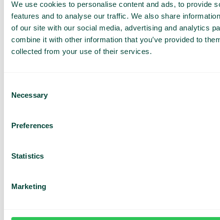
We use cookies to personalise content and ads, to provide s
Få en
features and to analyse our traffic. We also share informatio
skræddersyet
of our site with our social media, advertising and analytics 
demo og et
combine it with other information that you’ve provided to them
collected from your use of their services.
tilbud
Gennemgang af vores
tjenester
Consent
Tilbud tilpasset din
Necessary
Selection
virksomhed
Udforsk mulighederne
for dig og dit team
Preferences
Baseret på 430 anmeldelser
Statistics
Jeg har læst Telavox
Privacy
Notice
og accepterer
Marketing
vilkårene.
Jeg accepterer at modtage
markedsføringsmateriale og
opdateringer fra Telavox.