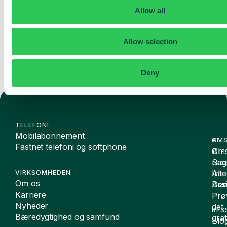
Allow all
Send
Allow selection
Deny
TELEFONI
Mobilabonnement
OMS
AI
Fastnet telefoni og softphone
Oms
AI-
Sag
rece
Inte
AI
VIRKSOMHEDEN
Om os
De
Assi
Karriere
Prø
Nyheder
det
RES
Bæredygtighed og samfund
grat
Blo