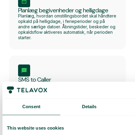
Planlæg begivenheder og helligdage
Planlæg, hvordan omstillingsbordet skal håndtere
opkald på helligdage, i ferieperioder og på
andre særlige datoer. Åbningstider, beskeder og
opkaldsflow aktiveres automatisk, når perioden
starter.
SMS to Caller
Gør det nemt at holde kunderne informeret via
SMS før, under eller efter et indgående opkald.
Consent
Details
This website uses cookies