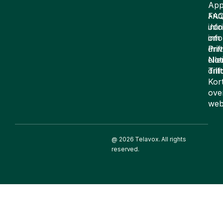
App
FA
AND
inf
Juri
om
inf
drift
Pri
elle
Not
drif
Till
Kor
ove
web
@ 2026 Telavox. All rights
reserved.