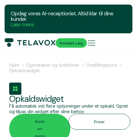
Opdag vores AI-receptionist. Altid klar til dine
kunder.
Læs mere
Kontakt salg
Hjem
Egenskaber og funktioner
Omstillingsbord
Opkaldswidget
Opkaldswidget
Få automatisk vist flere oplysninger under et opkald. Opret
og tilpas din widget efter dine behov.
Book
Priser
en
demo