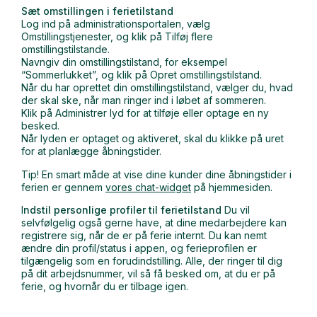
Sæt omstillingen i ferietilstand
Log ind på administrationsportalen, vælg
Omstillingstjenester, og klik på Tilføj flere
omstillingstilstande.
Navngiv din omstillingstilstand, for eksempel
“Sommerlukket”, og klik på Opret omstillingstilstand.
Når du har oprettet din omstillingstilstand, vælger du, hvad
der skal ske, når man ringer ind i løbet af sommeren.
Klik på Administrer lyd for at tilføje eller optage en ny
besked.
Når lyden er optaget og aktiveret, skal du klikke på uret
for at planlægge åbningstider.
Tip! En smart måde at vise dine kunder dine åbningstider i
ferien er gennem
vores chat-widget
på hjemmesiden.
I
ndstil personlige profiler til ferietilstand
Du vil
selvfølgelig også gerne have, at dine medarbejdere kan
registrere sig, når de er på ferie internt. Du kan nemt
ændre din profil/status i appen, og ferieprofilen er
tilgængelig som en forudindstilling. Alle, der ringer til dig
på dit arbejdsnummer, vil så få besked om, at du er på
ferie, og hvornår du er tilbage igen.