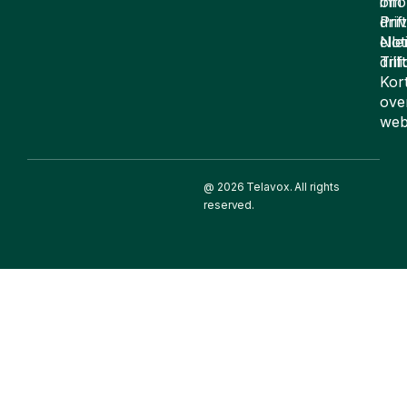
om
inf
drift
Pri
elle
Not
drif
Till
Kor
ove
web
@ 2026 Telavox. All rights
reserved.