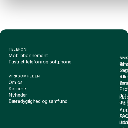
TELEFONI
Mobilabonnement
OMS
AI
Fastnet telefoni og softphone
Oms
AI-
Sag
rece
Inte
AI
VIRKSOMHEDEN
Om os
De
Assi
Karriere
Prø
Nyheder
det
RES
Bæredygtighed og samfund
grat
Blo
App
FA
AND
inf
Juri