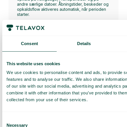
andre særlige datoer. Åbningstider, beskeder og
opkaldsflow aktiveres automatisk, når perioden
starter.
Consent
Details
SMS to Caller
Gør det nemt at holde kunderne informeret via
This website uses cookies
SMS før, under eller efter et indgående opkald.
We use cookies to personalise content and ads, to provide s
features and to analyse our traffic. We also share informatio
of our site with our social media, advertising and analytics 
combine it with other information that you’ve provided to them
collected from your use of their services.
Få en
skræddersyet
Consent
Necessary
Selection