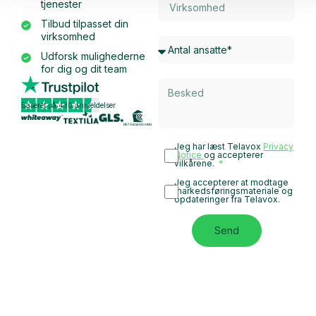
tjenester
Tilbud tilpasset din
virksomhed
Udforsk mulighederne
for dig og dit team
Baseret på 430 anmeldelser
Jeg har læst Telavox
Privacy
Notice
og accepterer
vilkårene.
Jeg accepterer at modtage
markedsføringsmateriale og
opdateringer fra Telavox.
Send