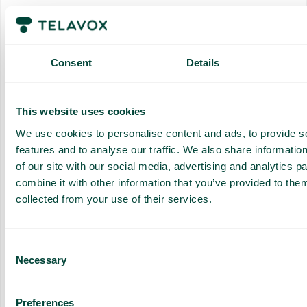
Mobil- og fastnettelefoni
Ubegrænset Premium
349
kr.
/md
Consent
Details
Til dem, der har brug for vores app med omstillingsbord, chat,
video og smarte funktioner
This website uses cookies
We use cookies to personalise content and ads, to provide s
features and to analyse our traffic. We also share informatio
Vælg venligst
of our site with our social media, advertising and analytics 
combine it with other information that you’ve provided to them
Inkluderer også alt i Plus:
collected from your use of their services.
Omstillningsbord med smarte funktioner
Gratis opkald inden for virksomheden over hele verden*.
Consent
App på mobil, desktop og Teams
Necessary
Selection
Chat og videomøder
Preferences