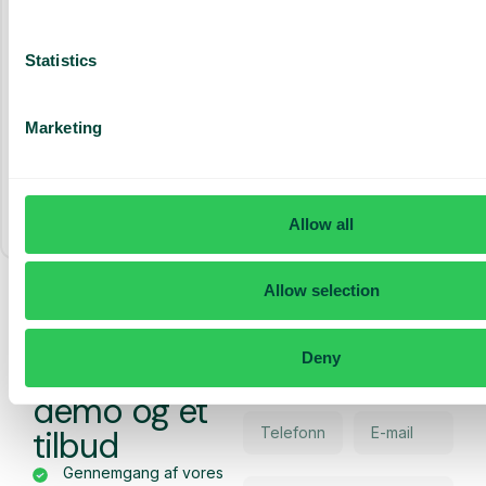
Fastnet telefoni og softphone
AI Assist (500 min)
Statistics
Marketing
Alt er inkluderet
Allow all
Allow selection
Få en
Deny
skræddersyet
demo og et
tilbud
Gennemgang af vores