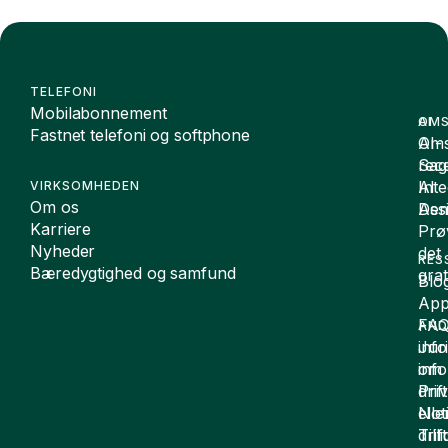
TELEFONI
Mobilabonnement
OMS
AI
Fastnet telefoni og softphone
Oms
AI-
Sag
rece
Inte
AI
VIRKSOMHEDEN
Om os
De
Assi
Karriere
Prø
Nyheder
det
RES
Bæredygtighed og samfund
grat
Blo
App
FA
AND
inf
Juri
om
inf
drift
Pri
elle
Not
drif
Till