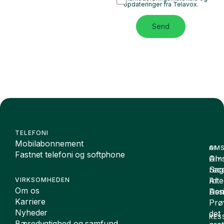
opdateringer fra Telavox.
Send
TELEFONI
Mobilabonnement
OMS
AI
Fastnet telefoni og softphone
Oms
AI-
Sag
rece
Inte
AI
VIRKSOMHEDEN
Om os
De
Assi
Karriere
Prø
Nyheder
det
RES
Bæredygtighed og samfund