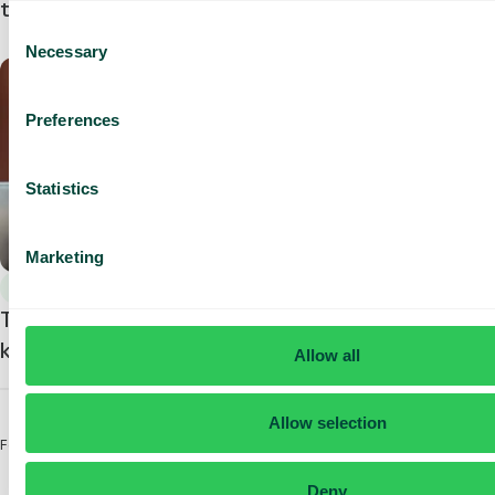
telefonlicenser
Consent
Necessary
Selection
Preferences
Statistics
Marketing
Generelt
Telavox live chat – mere salg, flere leads, højere
kundetilfredshed
Allow all
Allow selection
Forrige
1
2
3
4
5
6
Næste
Deny