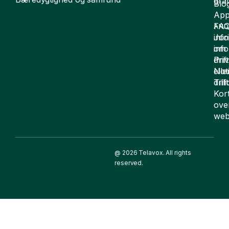
grat
Blo
App
FA
AND
inf
Juri
om
inf
drift
Pri
elle
Not
drif
Till
Kor
ove
web
@ 2026 Telavox. All rights
reserved.