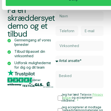
Få en
skræddersyet
demo og et
tilbud
Gennemgang af vores
tjenester
Tilbud tilpasset din
virksomhed
Udforsk mulighederne
for dig og dit team
Baseret på 430 anmeldelser
Jeg har læst Telavox
Privacy
Notice
og accepterer
vilkårene.
Jeg accepterer at modtage
markedsføringsmateriale og