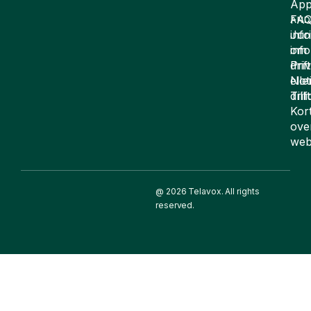
App
FA
AND
inf
Juri
om
inf
drift
Pri
elle
Not
drif
Till
Kor
ove
web
@ 2026 Telavox. All rights
reserved.