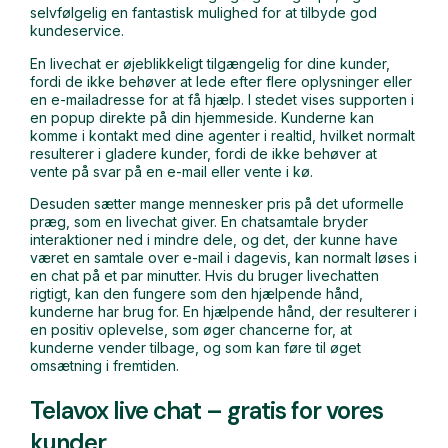
selvfølgelig en fantastisk mulighed for at tilbyde god
kundeservice.
En livechat er øjeblikkeligt tilgængelig for dine kunder,
fordi de ikke behøver at lede efter flere oplysninger eller
en e-mailadresse for at få hjælp. I stedet vises supporten i
en popup direkte på din hjemmeside. Kunderne kan
komme i kontakt med dine agenter i realtid, hvilket normalt
resulterer i gladere kunder, fordi de ikke behøver at
vente på svar på en e-mail eller vente i kø.
Desuden sætter mange mennesker pris på det uformelle
præg, som en livechat giver. En chatsamtale bryder
interaktioner ned i mindre dele, og det, der kunne have
været en samtale over e-mail i dagevis, kan normalt løses i
en chat på et par minutter. Hvis du bruger livechatten
rigtigt, kan den fungere som den hjælpende hånd,
kunderne har brug for. En hjælpende hånd, der resulterer i
en positiv oplevelse, som øger chancerne for, at
kunderne vender tilbage, og som kan føre til øget
omsætning i fremtiden.
Telavox live chat – gratis for vores
kunder