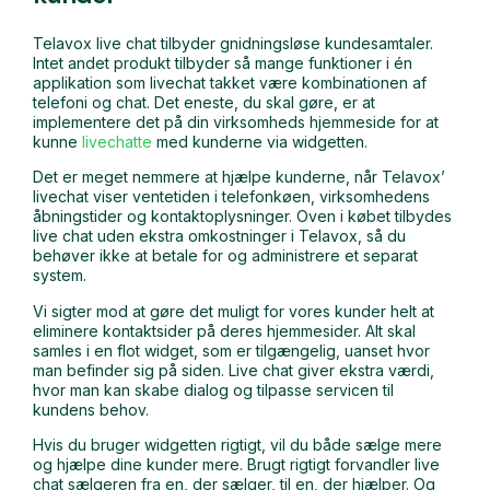
Telavox live chat tilbyder gnidningsløse kundesamtaler.
Intet andet produkt tilbyder så mange funktioner i én
applikation som livechat takket være kombinationen af
telefoni og chat. Det eneste, du skal gøre, er at
implementere det på din virksomheds hjemmeside for at
kunne
livechatte
med kunderne via widgetten.
Det er meget nemmere at hjælpe kunderne, når Telavox’
livechat viser ventetiden i telefonkøen, virksomhedens
åbningstider og kontaktoplysninger. Oven i købet tilbydes
live chat uden ekstra omkostninger i Telavox, så du
behøver ikke at betale for og administrere et separat
system.
Vi sigter mod at gøre det muligt for vores kunder helt at
eliminere kontaktsider på deres hjemmesider. Alt skal
samles i en flot widget, som er tilgængelig, uanset hvor
man befinder sig på siden. Live chat giver ekstra værdi,
hvor man kan skabe dialog og tilpasse servicen til
kundens behov.
Hvis du bruger widgetten rigtigt, vil du både sælge mere
og hjælpe dine kunder mere. Brugt rigtigt forvandler live
chat sælgeren fra en, der sælger, til en, der hjælper. Og