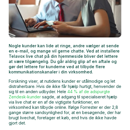
Nogle kunder kan lide at ringe, andre vælger at sende
en e-mail, og mange vil gerne chatte. Ved at installere
Telavox live chat på din hjemmeside bliver det lettere
at være tilgængelig. Du går aldrig glip af en aftale og
gør det lettere for kunderne ved at tilbyde flere
kommunikationskanaler i din virksomhed.
Forskning viser, at nutidens kunder er utålmodige og let
distraherbare. Hvis de ikke får hjælp hurtigt, henvender de
sig til en anden udbyder. Hele
44 % af de adspurgte
Zendesk-kunder
sagde, at adgang til specialiseret hjælp
via live chat er en af de vigtigste funktioner, en
virksomhed kan tilbyde online. Ifølge Forrester er der 2,8
gange større sandsynlighed for, at en besøgende, der har
brugt livechat, foretager et køb, end hvis de ikke havde
gjort det.