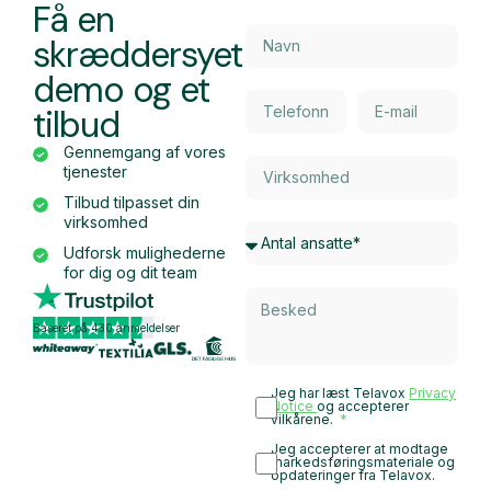
Få en
skræddersyet
demo og et
tilbud
Gennemgang af vores
tjenester
Tilbud tilpasset din
virksomhed
Udforsk mulighederne
for dig og dit team
Baseret på 430 anmeldelser
Jeg har læst Telavox
Privacy
Notice
og accepterer
vilkårene.
Jeg accepterer at modtage
markedsføringsmateriale og
opdateringer fra Telavox.