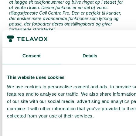
at lægge sit telefonnummer og blive ringet op i stedet for
at vente i køen. Denne funktion er en del af vores
tillægstjeneste Call Centre Pro. Den er perfekt til kunder,
der ønsker mere avancerede funktioner som lytning og
pause, der forbedrer deres omstillingsbord og giver
forbedrede statistikker.
Er widgetten brugervenlig og nem at installere?
“Det er meget nemt at bruge, selvom det måske kræver
Consent
Details
lidt mere viden at implementere det på hjemmesiden på en
pæn måde. Man kan også tilpasse det udseendemæssigt
til hjemmesiden, da man kan vælge mellem forskellige
This website uses cookies
farver. Det skal se ud som en integreret del af
hjemmesiden.”
We use cookies to personalise content and ads, to provide s
features and to analyse our traffic. We also share informatio
of our site with our social media, advertising and analytics 
combine it with other information that you’ve provided to them
collected from your use of their services.