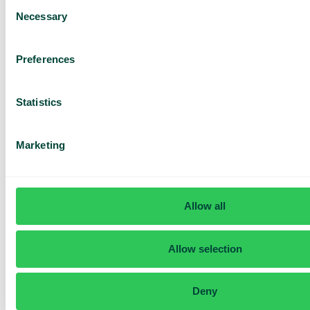
Consent
Necessary
Selection
Preferences
Statistics
Kenny Nordenberg, CEO for
Gasolfyllarna
,
Marketing
som tilbyder tjenester inden for både LPG-
installation, påfyldning og salg af LPG-
produkter.
Allow all
Hvad er det bedste ved widgetten?
“Kunderne kan nemt og hurtigt komme i kontakt med os
Allow selection
via live chat. Vi tror, at folk i dag er mindre villige til at ringe
og tale med nogen eller har tålmodighed til at sidde i en
kø.”
Deny