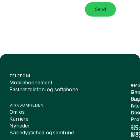
Send
TELEFONI
Mobilabonnement
OMS
AI
Fastnet telefoni og softphone
Oms
AI-
Sag
rece
Inte
AI
VIRKSOMHEDEN
Om os
De
Assi
Karriere
Prø
Nyheder
det
RES
Bæredygtighed og samfund
grat
Blo