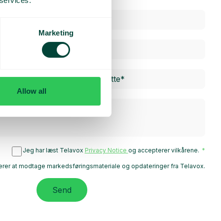
 services.
Marketing
Allow all
Jeg har læst Telavox
Privacy Notice
og accepterer vilkårene.
rer at modtage markedsføringsmateriale og opdateringer fra Telavox.
Send