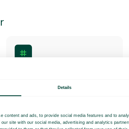
r
Opkalds-id
Med integration til nationale nummerregistre
kan du se, hvem der ringer, selv ukendte
numre. Vælg også, hvilket nummer du vil
Details
have vist, når du ringer.
e content and ads, to provide social media features and to analy
 our site with our social media, advertising and analytics partn