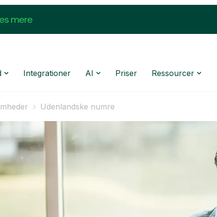
æs mere
d
Integrationer
AI
Priser
Ressourcer
somheder
Udenlandske numre