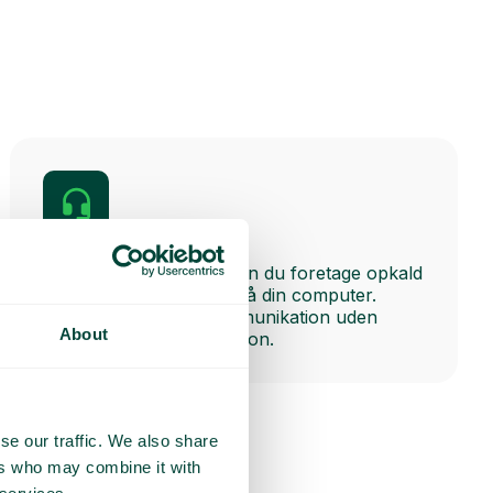
Softphone
Med vores softphone kan du foretage opkald
via vores desktop-app på din computer.
Perfekt til fleksibel kommunikation uden
About
behov for en fysisk telefon.
se our traffic. We also share
ers who may combine it with