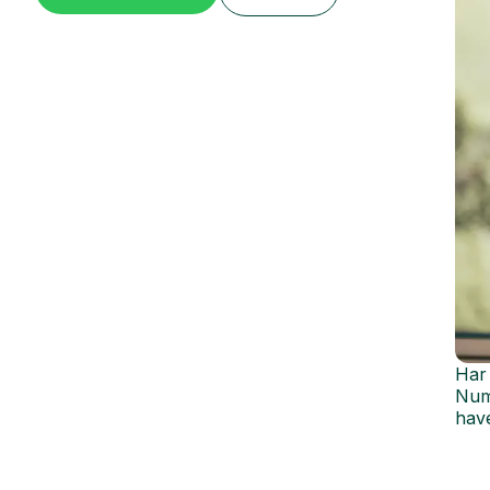
Har 
Numm
hav