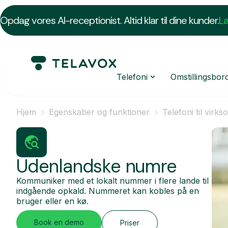
Opdag vores AI-receptionist. Altid klar til dine kunder.
L
Telefoni
Omstillingsbor
Hjem
Egenskaber og funktioner
Telefoni til virk
Udenlandske numre
Kommuniker med et lokalt nummer i flere lande til
indgående opkald. Nummeret kan kobles på en
bruger eller en kø.
Book en demo
Priser