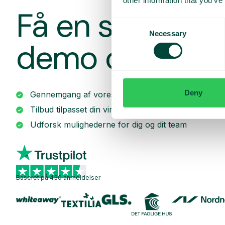
other information that you’ve
Få en skrædde
Consent
Necessary
Selection
demo og et til
Deny
Gennemgang af vores tjenester
Tilbud tilpasset din virksomhed
Udforsk mulighederne for dig og dit team
Baseret på 430 anmeldelser