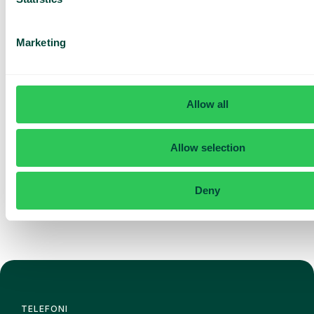
Baseret på 430 anmeldelser
Marketing
Jeg har læst Telavox
Privacy
Notice
og accepterer
vilkårene.
Allow all
Jeg accepterer at modtage
markedsføringsmateriale og
opdateringer fra Telavox.
Allow selection
Send
Deny
TELEFONI