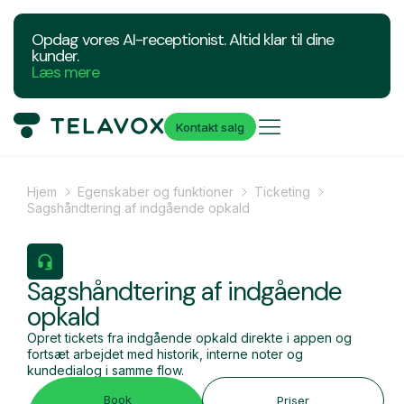
Opdag vores AI-receptionist. Altid klar til dine
kunder.
Læs mere
Kontakt salg
Hjem
Egenskaber og funktioner
Ticketing
Sagshåndtering af indgående opkald
Sagshåndtering af indgående
opkald
Opret tickets fra indgående opkald direkte i appen og
fortsæt arbejdet med historik, interne noter og
kundedialog i samme flow.
Book
Priser