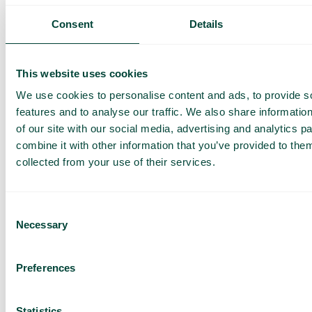
Tickets med AI
Consent
Details
Lad vores AI-værktøj opfange og opsummere
jeres kundesamtaler for en mere effektiv
behandling af tickets.
This website uses cookies
We use cookies to personalise content and ads, to provide s
features and to analyse our traffic. We also share informatio
of our site with our social media, advertising and analytics 
Få en
combine it with other information that you’ve provided to them
collected from your use of their services.
skræddersyet
demo og et
tilbud
Consent
Necessary
Selection
Gennemgang af vores
tjenester
Tilbud tilpasset din
Preferences
virksomhed
Udforsk mulighederne
Statistics
for dig og dit team