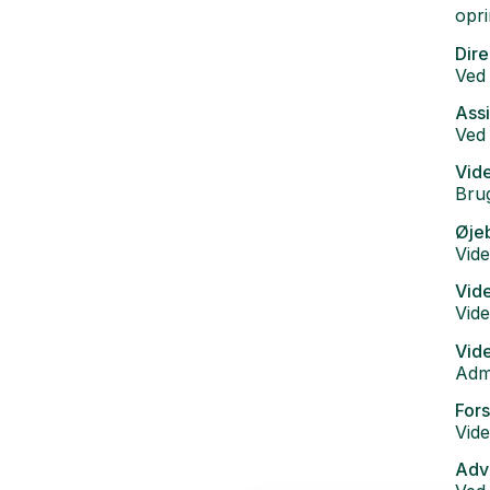
opri
Dire
Ved 
Assi
Ved 
Vid
Brug
Øjeb
Vide
Vide
Vide
Vide
Admi
Fors
Vide
Advi