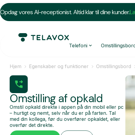
Opdag vores AI-receptionist. Altid klar til dine kunder.
L
Telefoni
Omstillingsbor
Hjem
Egenskaber og funktioner
Omstillingsbord
Omstilling af opkald
Omstil opkald direkte i appen på din mobil eller pc
– hurtigt og nemt, selv når du er på farten. Tal
med din kollega, før du overfører opkaldet, eller
overfør det direkte.