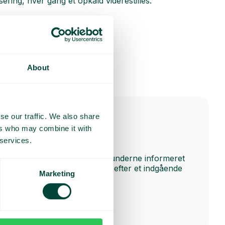
isering, hver gang et opkald viderestilles.
About
se our traffic. We also share
ers who may combine it with
 services.
SMS to Caller
Gør det nemt at holde kunderne informeret
via SMS før, under eller efter et indgående
Marketing
opkald.