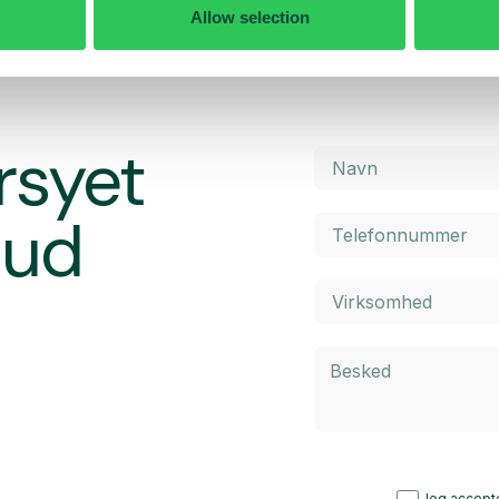
Allow selection
rsyet
bud
Jeg accepte