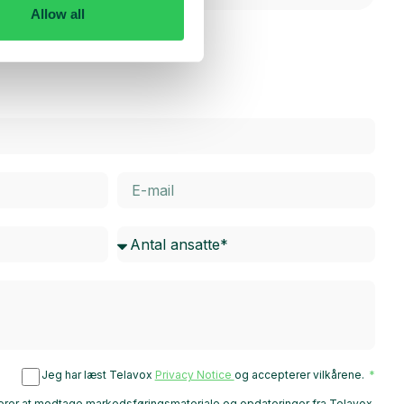
Allow all
Jeg har læst Telavox
Privacy Notice
og accepterer vilkårene.
rer at modtage markedsføringsmateriale og opdateringer fra Telavox.