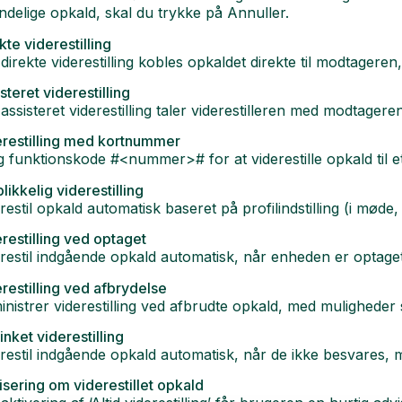
ndelige opkald, skal du trykke på Annuller.
kte viderestilling
direkte viderestilling kobles opkaldet direkte til modtagere
steret viderestilling
assisteret viderestilling taler viderestilleren med modtageren
erestilling med kortnummer
 funktionskode #<nummer># for at viderestille opkald til et
likkelig viderestilling
restil opkald automatisk baseret på profilindstilling (i møde,
restilling ved optaget
restil indgående opkald automatisk, når enheden er optage
restilling ved afbrydelse
nistrer viderestilling ved afbrudte opkald, med muligheder s
inket viderestilling
restil indgående opkald automatisk, når de ikke besvares, m
sering om viderestillet opkald