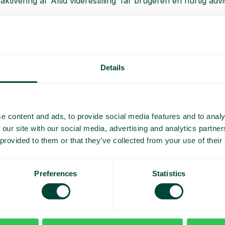
aktivering af ‘Altid viderestilling’ får brugeren en hurtig adv
r
Details
e content and ads, to provide social media features and to analy
 our site with our social media, advertising and analytics partn
 provided to them or that they’ve collected from your use of their
Planlæg begivenheder og
helligdage
Planlæg, hvordan omstillingsbordet skal
Preferences
Statistics
håndtere opkald på helligdage, i ferieperioder
og på andre særlige datoer. Åbningstider,
beskeder og opkaldsflow aktiveres
automatisk, når perioden starter.