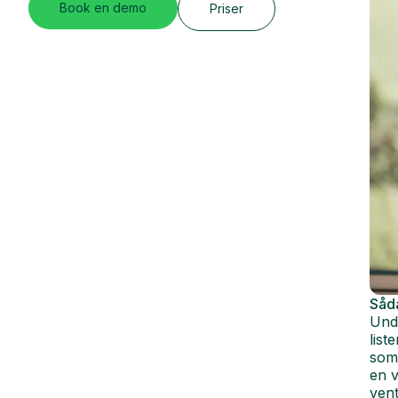
Book en demo
Priser
Såda
Unde
list
som 
en v
vent