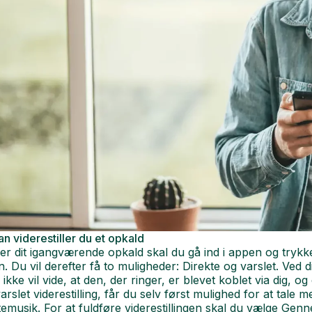
n viderestiller du et opkald
r dit igangværende opkald skal du gå ind i appen og trykke 
en. Du vil derefter få to muligheder: Direkte og varslet. Ved di
ikke vil vide, at den, der ringer, er blevet koblet via dig, o
arslet viderestilling, får du selv først mulighed for at tale m
emusik. For at fuldføre viderestillingen skal du vælge Genne