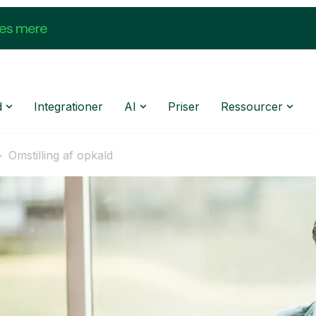
æs mere
d
Integrationer
AI
Priser
Ressourcer
Omstilling af opkald