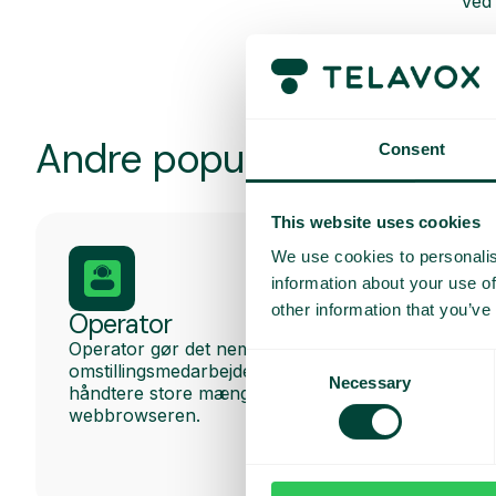
Ved 
Andre populære funktione
Consent
This website uses cookies
We use cookies to personalis
information about your use of
other information that you’ve
Operator
Operator gør det nemt for professionelle
Consent
omstillingsmedarbejdere og receptionister at
Necessary
Selection
håndtere store mængder opkald direkte i
webbrowseren.