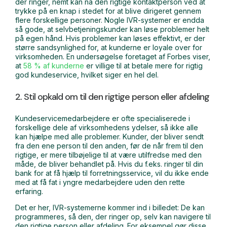
der ringer, nemt kan nå den rigtige kontaktperson ved at
trykke på en knap i stedet for at blive dirigeret gennem
flere forskellige personer. Nogle IVR-systemer er endda
så gode, at selvbetjeningskunder kan løse problemer helt
på egen hånd. Hvis problemer kan løses effektivt, er der
større sandsynlighed for, at kunderne er loyale over for
virksomheden. En undersøgelse foretaget af Forbes viser,
at
58 % af kunderne
er villige til at betale mere for rigtig
god kundeservice, hvilket siger en hel del.
2. Stil opkald om til den rigtige person eller afdeling
Kundeservicemedarbejdere er ofte specialiserede i
forskellige dele af virksomhedens ydelser, så ikke alle
kan hjælpe med alle problemer. Kunder, der bliver sendt
fra den ene person til den anden, før de når frem til den
rigtige, er mere tilbøjelige til at være utilfredse med den
måde, de bliver behandlet på. Hvis du f.eks. ringer til din
bank for at få hjælp til forretningsservice, vil du ikke ende
med at få fat i yngre medarbejdere uden den rette
erfaring.
Det er her, IVR-systemerne kommer ind i billedet: De kan
programmeres, så den, der ringer op, selv kan navigere til
den rigtige person eller afdeling. For eksempel gør disse