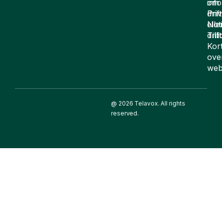
om
inf
drift
Pri
elle
Not
drif
Till
Kor
ove
web
@ 2026 Telavox. All rights
reserved.