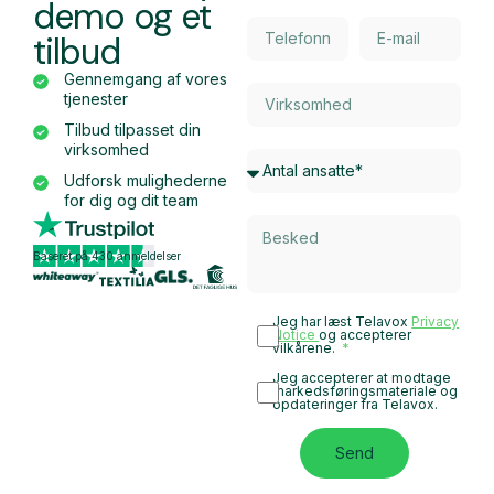
demo og et
tilbud
Gennemgang af vores
tjenester
Tilbud tilpasset din
virksomhed
Udforsk mulighederne
for dig og dit team
Baseret på 430 anmeldelser
Jeg har læst Telavox
Privacy
Notice
og accepterer
vilkårene.
Jeg accepterer at modtage
markedsføringsmateriale og
opdateringer fra Telavox.
Send