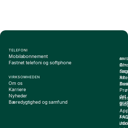
TELEFONI
Mobilabonnement
OMS
AI
Fastnet telefoni og softphone
Oms
AI-
Sag
rece
Inte
AI
VIRKSOMHEDEN
Om os
De
Assi
Karriere
Prø
Nyheder
det
RES
Bæredygtighed og samfund
grat
Blo
App
FA
AND
inf
Juri