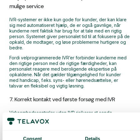
mulige service
IVR-systemer er ikke kun gode for kunder, der kan klare
sig med automatiseret hjælp, de er også gavnlige, når
kunderne rent faktisk har brug for at tale med en rigtig
person. Systemet giver personalet tid til at fokusere på de
opkald, de modtager, og løse problemerne hurtigere og
bedre.
Fordi velprogrammerede IVR’er forbinder kunderne med
den rigtige person med de rigtige færdigheder, kan
personalet reagere med beroligende ekspertise på
opkaldene. Når det gælder tilgængelighed for kunder
med handicap, f.eks. syns- eller hørenedsættelse, er
talsvar en fleksibel og vigtig løsning.
7. Korrekt kontakt ved første forsøg med IVR
Virksomhedscentraler uden IVR risikerer at sende
kunderne den forkerte vej eller endda at afbryde
forbindelsen til dem. I store virksomheder med mange
ansatte kan manglende organisering faktisk være
katastrofal. IVR’er, der intelligent forbinder kunderne med
Consent
Details