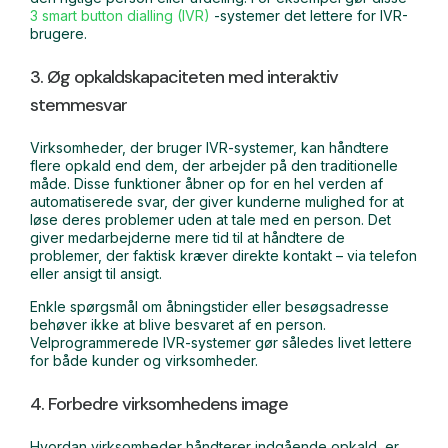
3 smart button dialling (IVR)
-systemer det lettere for IVR-
brugere.
3. Øg opkaldskapaciteten med interaktiv
stemmesvar
Virksomheder, der bruger IVR-systemer, kan håndtere
flere opkald end dem, der arbejder på den traditionelle
måde. Disse funktioner åbner op for en hel verden af
automatiserede svar, der giver kunderne mulighed for at
løse deres problemer uden at tale med en person. Det
giver medarbejderne mere tid til at håndtere de
problemer, der faktisk kræver direkte kontakt – via telefon
eller ansigt til ansigt.
Enkle spørgsmål om åbningstider eller besøgsadresse
behøver ikke at blive besvaret af en person.
Velprogrammerede IVR-systemer gør således livet lettere
for både kunder og virksomheder.
4. Forbedre virksomhedens image
Hvordan virksomheder håndterer indgående opkald, er