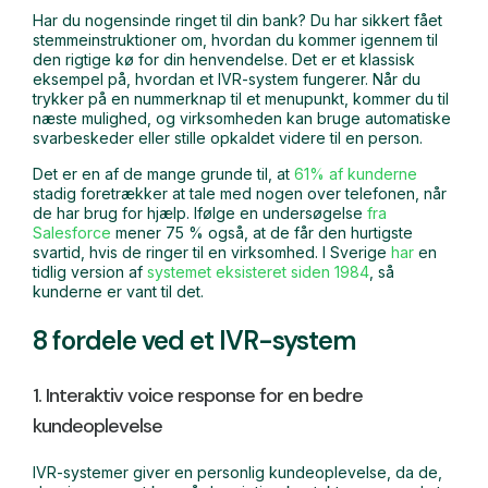
Har du nogensinde ringet til din bank? Du har sikkert fået
stemmeinstruktioner om, hvordan du kommer igennem til
den rigtige kø for din henvendelse. Det er et klassisk
eksempel på, hvordan et IVR-system fungerer. Når du
trykker på en nummerknap til et menupunkt, kommer du til
næste mulighed, og virksomheden kan bruge automatiske
svarbeskeder eller stille opkaldet videre til en person.
Det er en af de mange grunde til, at
61% af kunderne
stadig foretrækker at tale med nogen over telefonen, når
de har brug for hjælp. Ifølge en undersøgelse
fra
Salesforce
mener 75 % også, at de får den hurtigste
svartid, hvis de ringer til en virksomhed. I Sverige
har
en
tidlig version af
systemet eksisteret siden 1984
, så
kunderne er vant til det.
8 fordele ved et IVR-system
1. Interaktiv voice response for en bedre
kundeoplevelse
IVR-systemer giver en personlig kundeoplevelse, da de,