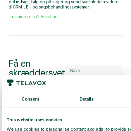
del indsigt, følg op på sager og send samtaledata videre
til CRM-, BI- og sagsbehandlingssystemer.
Læs mere om AI Assist her
Få en
skræddersyet
demo og et
tilbud
Gennemgang af vores
Consent
Details
tjenester
Tilbud tilpasset din
virksomhed
This website uses cookies
Udforsk mulighederne
We use cookies to personalise content and ads, to provide s
for dig og dit team