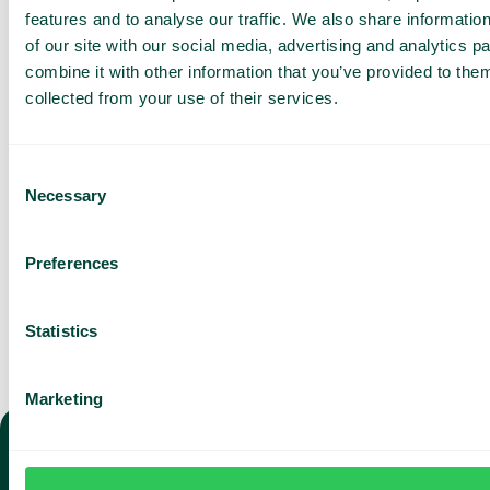
features and to analyse our traffic. We also share informatio
of our site with our social media, advertising and analytics 
Baseret på 430 anmeldelser
combine it with other information that you’ve provided to them
collected from your use of their services.
Jeg har læst Telavox
Privacy
Notice
og accepterer
vilkårene.
Consent
Jeg accepterer at modtage
markedsføringsmateriale og
Necessary
Selection
opdateringer fra Telavox.
Send
Preferences
Statistics
Marketing
TELEFONI