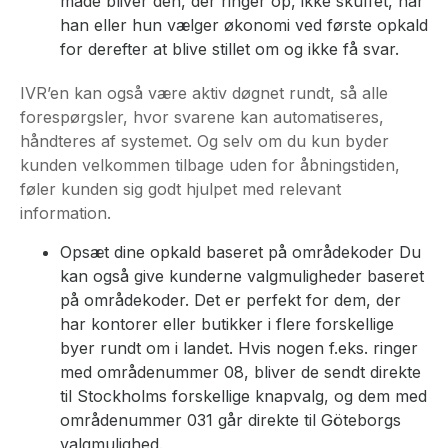
måde bliver den, der ringer op, ikke skuffet, når
han eller hun vælger økonomi ved første opkald
for derefter at blive stillet om og ikke få svar.
IVR’en kan også være aktiv døgnet rundt, så alle
forespørgsler, hvor svarene kan automatiseres,
håndteres af systemet. Og selv om du kun byder
kunden velkommen tilbage uden for åbningstiden,
føler kunden sig godt hjulpet med relevant
information.
Opsæt dine opkald baseret på områdekoder Du
kan også give kunderne valgmuligheder baseret
på områdekoder. Det er perfekt for dem, der
har kontorer eller butikker i flere forskellige
byer rundt om i landet. Hvis nogen f.eks. ringer
med områdenummer 08, bliver de sendt direkte
til Stockholms forskellige knapvalg, og dem med
områdenummer 031 går direkte til Göteborgs
valgmulighed.