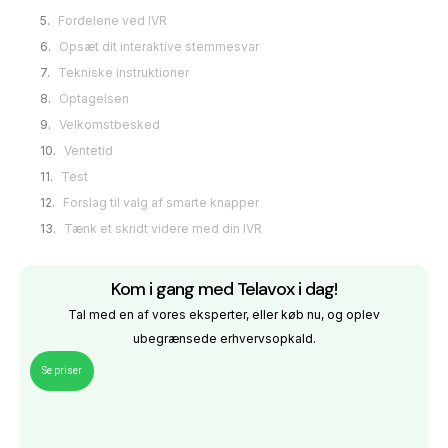
Fordelene ved IVR
Opsæt dit interaktive stemmesvar
Tekniske instruktioner
Optagelsen
Velkomstbesked
Ventetid
Test
Forslag til valg af smarte knapper
Tænk et skridt videre med din IVR
Kom i gang med Telavox i dag!
Tal med en af vores eksperter, eller køb nu, og oplev
ubegrænsede erhvervsopkald.
Se priser