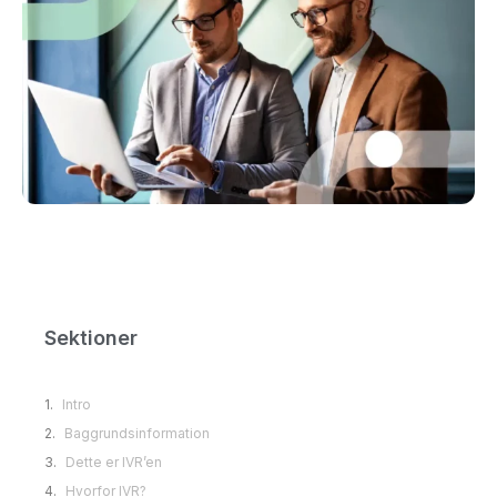
Sektioner
Intro
Baggrundsinformation
Dette er IVR’en
Hvorfor IVR?