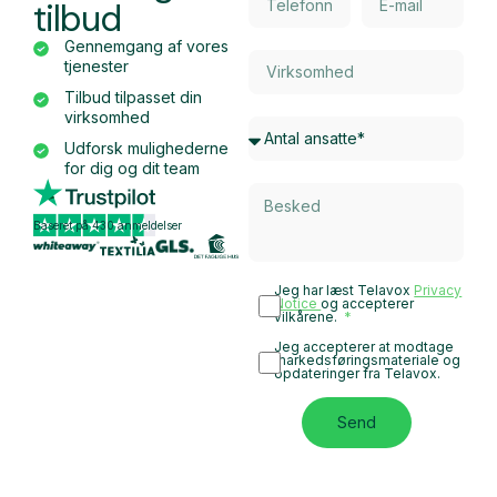
tilbud
Gennemgang af vores
tjenester
Tilbud tilpasset din
virksomhed
Udforsk mulighederne
for dig og dit team
Baseret på 430 anmeldelser
Jeg har læst Telavox
Privacy
Notice
og accepterer
vilkårene.
Jeg accepterer at modtage
markedsføringsmateriale og
opdateringer fra Telavox.
Send