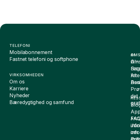
TELEFONI
Mobilabonnement
OMS
AI
Fastnet telefoni og softphone
Oms
AI-
Sag
rece
Inte
AI
VIRKSOMHEDEN
Om os
De
Assi
Karriere
Prø
Nyheder
det
RES
Bæredygtighed og samfund
grat
Blo
App
FA
AND
inf
Juri
om
inf
drift
Pri