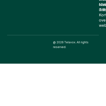
elle
Not
drif
Till
Kor
ove
web
@ 2026 Telavox. All rights
reserved.