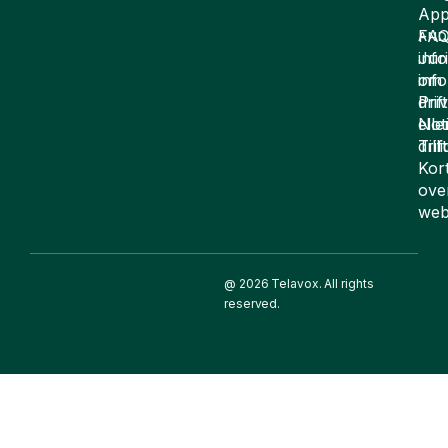
App
FA
AND
inf
Juri
om
inf
drift
Pri
elle
Not
drif
Till
Kor
ove
web
@ 2026 Telavox. All rights
reserved.