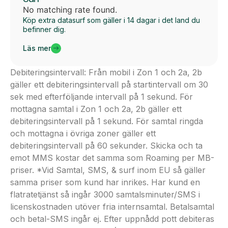
No matching rate found.
Köp extra datasurf som gäller i 14 dagar i det land du
befinner dig.
Läs mer
Debiteringsintervall: Från mobil i Zon 1 och 2a, 2b
gäller ett debiteringsintervall på startintervall om 30
sek med efterföljande intervall på 1 sekund. För
mottagna samtal i Zon 1 och 2a, 2b gäller ett
debiteringsintervall på 1 sekund. För samtal ringda
och mottagna i övriga zoner gäller ett
debiteringsintervall på 60 sekunder. Skicka och ta
emot MMS kostar det samma som Roaming per MB-
priser. *Vid Samtal, SMS, & surf inom EU så gäller
samma priser som kund har inrikes. Har kund en
flatratetjänst så ingår 3000 samtalsminuter/SMS i
licenskostnaden utöver fria internsamtal. Betalsamtal
och betal-SMS ingår ej. Efter uppnådd pott debiteras