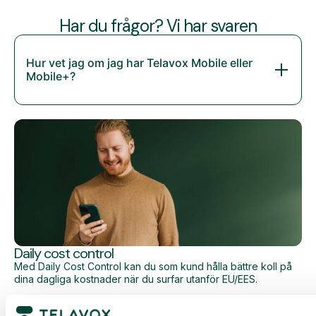
Har du frågor? Vi har svaren
Hur vet jag om jag har Telavox Mobile eller
Mobile+?
Daily cost control
Med Daily Cost Control kan du som kund hålla bättre koll på
dina dagliga kostnader när du surfar utanför EU/EES.
Den dagliga begränsningen har en viss mängd data till ett
förutbestämt maxpris. När du har förbrukat den datamängden