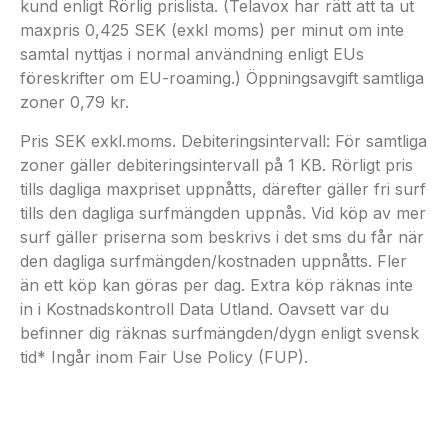
kund enligt Rörlig prislista. (Telavox har rätt att ta ut
maxpris 0,425 SEK (exkl moms) per minut om inte
samtal nyttjas i normal användning enligt EUs
föreskrifter om EU-roaming.) Öppningsavgift samtliga
zoner 0,79 kr.
Pris SEK exkl.moms. Debiteringsintervall: För samtliga
zoner gäller debiteringsintervall på 1 KB. Rörligt pris
tills dagliga maxpriset uppnåtts, därefter gäller fri surf
tills den dagliga surfmängden uppnås. Vid köp av mer
surf gäller priserna som beskrivs i det sms du får när
den dagliga surfmängden/kostnaden uppnåtts. Fler
än ett köp kan göras per dag. Extra köp räknas inte
in i Kostnadskontroll Data Utland. Oavsett var du
befinner dig räknas surfmängden/dygn enligt svensk
tid* Ingår inom Fair Use Policy (FUP).