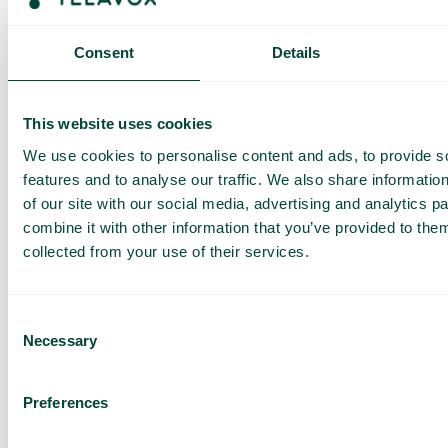
får du ett SMS och har möjlighet att köpa mer data vid behov.
Så fungerar det
Consent
Details
This website uses cookies
We use cookies to personalise content and ads, to provide s
features and to analyse our traffic. We also share informatio
of our site with our social media, advertising and analytics 
combine it with other information that you’ve provided to them
Vanliga frågor och svar
collected from your use of their services.
Vill du veta mer om hur roaming fungerar och vad du bör
tänka på när du reser? I vår FAQ hittar du detaljerad
information om roaming inom och utanför EU, samt tips för att
Consent
undvika höga kostnader. Klicka på knappen nedan för att
Necessary
Selection
läsa mer.
Läs mer
Preferences