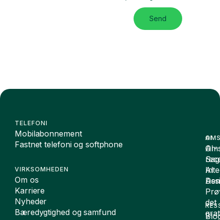
Send
TELEFONI
Mobilabonnement
OMS
AI
Fastnet telefoni og softphone
Oms
AI-
Sag
rece
Inte
AI
VIRKSOMHEDEN
Om os
De
Assi
Karriere
Prø
Nyheder
det
RES
Bæredygtighed og samfund
grat
Blo