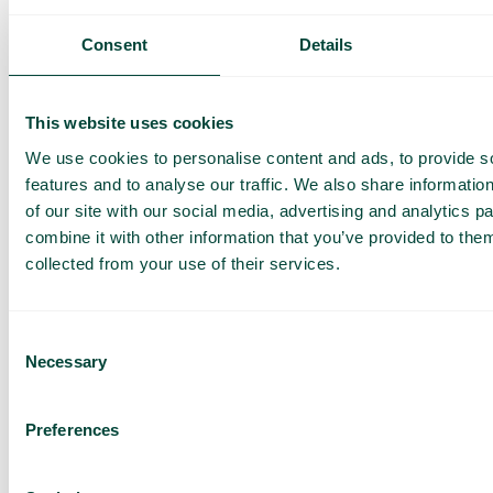
Så fungerar det
Consent
Details
This website uses cookies
We use cookies to personalise content and ads, to provide s
features and to analyse our traffic. We also share informatio
of our site with our social media, advertising and analytics 
combine it with other information that you’ve provided to them
Vanliga frågor och svar
collected from your use of their services.
Vill du veta mer om hur roaming fungerar och vad du bör
tänka på när du reser? I vår FAQ hittar du detaljerad
information om roaming inom och utanför EU, samt tips för att
Consent
undvika höga kostnader. Klicka på knappen nedan för att
läsa mer.
Necessary
Selection
Läs mer
Preferences