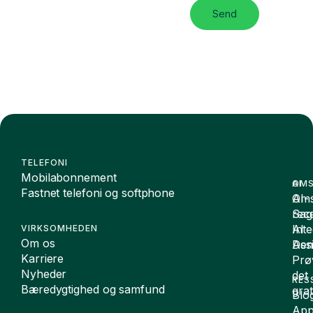
Send
TELEFONI
Mobilabonnement
OMS
AI
Fastnet telefoni og softphone
Oms
AI-
Sag
rece
Inte
AI
VIRKSOMHEDEN
Om os
De
Assi
Karriere
Prø
Nyheder
det
RES
Bæredygtighed og samfund
grat
Blo
App