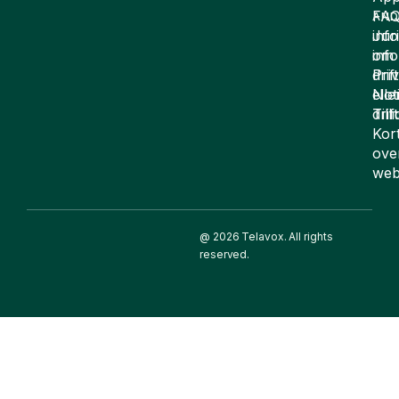
FA
AND
inf
Juri
om
inf
drift
Pri
elle
Not
drif
Till
Kor
ove
web
@ 2026 Telavox. All rights
reserved.