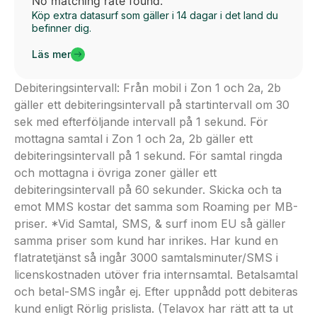
No matching rate found.
Köp extra datasurf som gäller i 14 dagar i det land du
befinner dig.
Läs mer
Debiteringsintervall: Från mobil i Zon 1 och 2a, 2b
gäller ett debiteringsintervall på startintervall om 30
sek med efterföljande intervall på 1 sekund. För
mottagna samtal i Zon 1 och 2a, 2b gäller ett
debiteringsintervall på 1 sekund. För samtal ringda
och mottagna i övriga zoner gäller ett
debiteringsintervall på 60 sekunder. Skicka och ta
emot MMS kostar det samma som Roaming per MB-
priser. *Vid Samtal, SMS, & surf inom EU så gäller
samma priser som kund har inrikes. Har kund en
flatratetjänst så ingår 3000 samtalsminuter/SMS i
licenskostnaden utöver fria internsamtal. Betalsamtal
och betal-SMS ingår ej. Efter uppnådd pott debiteras
kund enligt Rörlig prislista. (Telavox har rätt att ta ut