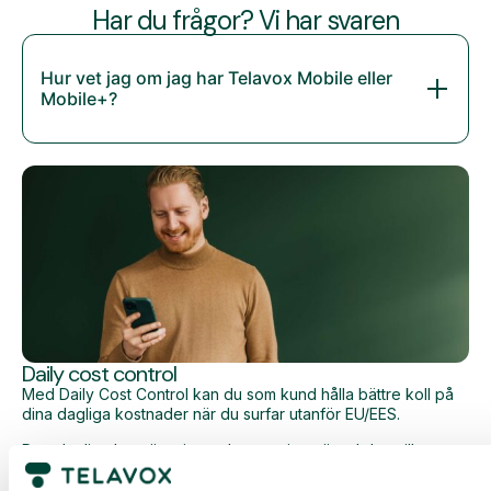
Har du frågor? Vi har svaren
Hur vet jag om jag har Telavox Mobile eller
Mobile+?
Daily cost control
Med Daily Cost Control kan du som kund hålla bättre koll på
dina dagliga kostnader när du surfar utanför EU/EES.
Den dagliga begränsningen har en viss mängd data till ett
förutbestämt maxpris. När du har förbrukat den datamängden
får du ett SMS och har möjlighet att köpa mer data vid behov.