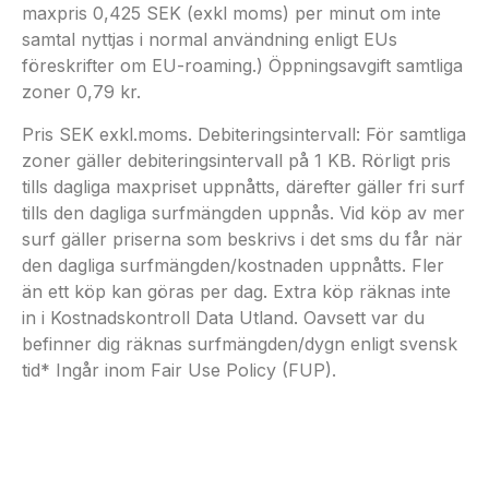
maxpris 0,425 SEK (exkl moms) per minut om inte
samtal nyttjas i normal användning enligt EUs
föreskrifter om EU-roaming.) Öppningsavgift samtliga
zoner 0,79 kr.
Pris SEK exkl.moms. Debiteringsintervall: För samtliga
zoner gäller debiteringsintervall på 1 KB. Rörligt pris
tills dagliga maxpriset uppnåtts, därefter gäller fri surf
tills den dagliga surfmängden uppnås. Vid köp av mer
surf gäller priserna som beskrivs i det sms du får när
den dagliga surfmängden/kostnaden uppnåtts. Fler
än ett köp kan göras per dag. Extra köp räknas inte
in i Kostnadskontroll Data Utland. Oavsett var du
befinner dig räknas surfmängden/dygn enligt svensk
tid* Ingår inom Fair Use Policy (FUP).