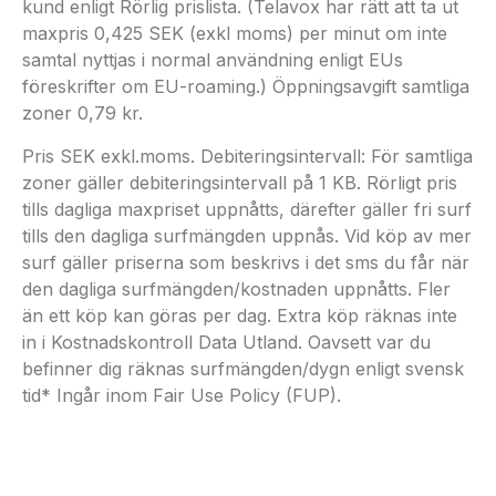
kund enligt Rörlig prislista. (Telavox har rätt att ta ut
maxpris 0,425 SEK (exkl moms) per minut om inte
samtal nyttjas i normal användning enligt EUs
föreskrifter om EU-roaming.) Öppningsavgift samtliga
zoner 0,79 kr.
Pris SEK exkl.moms. Debiteringsintervall: För samtliga
zoner gäller debiteringsintervall på 1 KB. Rörligt pris
tills dagliga maxpriset uppnåtts, därefter gäller fri surf
tills den dagliga surfmängden uppnås. Vid köp av mer
surf gäller priserna som beskrivs i det sms du får när
den dagliga surfmängden/kostnaden uppnåtts. Fler
än ett köp kan göras per dag. Extra köp räknas inte
in i Kostnadskontroll Data Utland. Oavsett var du
befinner dig räknas surfmängden/dygn enligt svensk
tid* Ingår inom Fair Use Policy (FUP).