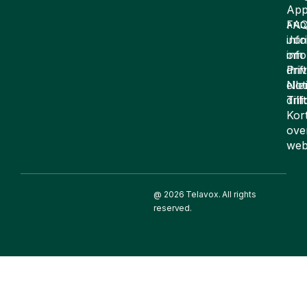
App
FA
AND
inf
Juri
om
inf
drift
Pri
elle
Not
drif
Till
Kor
ove
web
@ 2026 Telavox. All rights
reserved.