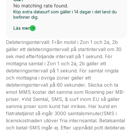
No matching rate found.
Köp extra datasurf som gäller i 14 dagar i det land du
befinner dig.
Läs mer
Debiteringsintervall: Från mobil i Zon 1 och 2a, 2b
gäller ett debiteringsintervall på startintervall om 30
sek med efterföljande intervall på 1 sekund. För
mottagna samtal i Zon 1 och 2a, 2b gäller ett
debiteringsintervall på 1 sekund. För samtal ringda
och mottagna i övriga zoner gäller ett
debiteringsintervall på 60 sekunder. Skicka och ta
emot MMS kostar det samma som Roaming per MB-
priser. *Vid Samtal, SMS, & surf inom EU så gäller
samma priser som kund har inrikes. Har kund en
flatratetjänst så ingår 3000 samtalsminuter/SMS i
licenskostnaden utöver fria internsamtal. Betalsamtal
och betal-SMS ingår ej. Efter uppnådd pott debiteras