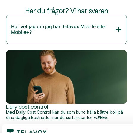
Har du frågor? Vi har svaren
Hur vet jag om jag har Telavox Mobile eller
Mobile+?
Daily cost control
Med Daily Cost Control kan du som kund hålla bättre koll på
dina dagliga kostnader när du surfar utanför EU/EES.
Den dagliga begränsningen har en viss mängd data till ett
förutbestämt maxpris. När du har förbrukat den datamängden