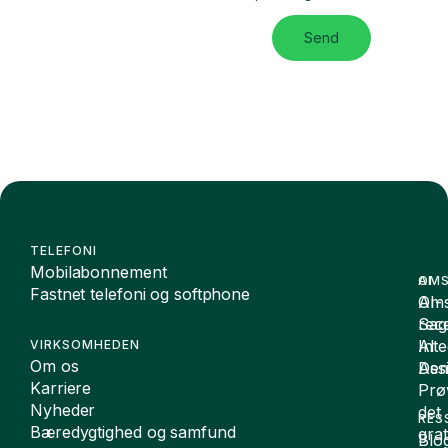
Send
TELEFONI
Mobilabonnement
OMS
AI
Fastnet telefoni og softphone
Oms
AI-
Sag
rece
Inte
AI
VIRKSOMHEDEN
Om os
De
Assi
Karriere
Prø
Nyheder
det
RES
Bæredygtighed og samfund
grat
Blo