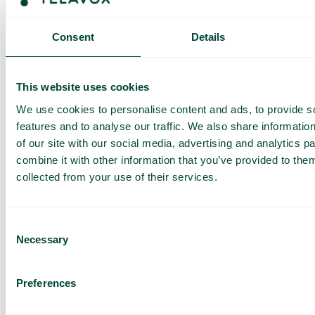
får du ett SMS och har möjlighet att köpa mer data vid behov.
Så fungerar det
Consent
Details
This website uses cookies
We use cookies to personalise content and ads, to provide s
features and to analyse our traffic. We also share informatio
of our site with our social media, advertising and analytics 
combine it with other information that you’ve provided to them
Vanliga frågor och svar
collected from your use of their services.
Vill du veta mer om hur roaming fungerar och vad du bör
tänka på när du reser? I vår FAQ hittar du detaljerad
information om roaming inom och utanför EU, samt tips för att
Consent
undvika höga kostnader. Klicka på knappen nedan för att
Necessary
Selection
läsa mer.
Läs mer
Preferences