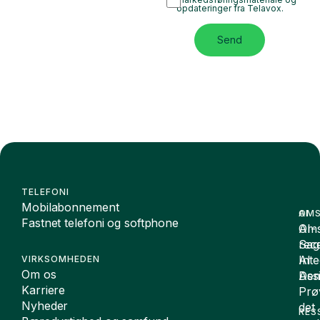
opdateringer fra Telavox.
Send
TELEFONI
Mobilabonnement
OMS
AI
Fastnet telefoni og softphone
Oms
AI-
Sag
rece
Inte
AI
VIRKSOMHEDEN
Om os
De
Assi
Karriere
Prø
Nyheder
det
RES