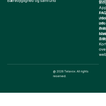
Bæredygtighed og samfund
grat
Blo
App
FA
AND
inf
Juri
om
inf
drift
Pri
elle
Not
drif
Till
Kor
ove
web
@ 2026 Telavox. All rights
reserved.