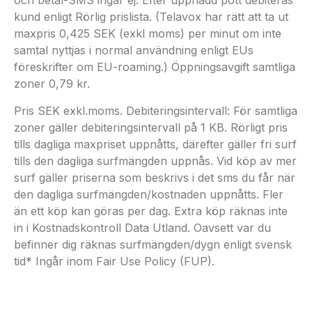
och betal-SMS ingår ej. Efter uppnådd pott debiteras
kund enligt Rörlig prislista. (Telavox har rätt att ta ut
maxpris 0,425 SEK (exkl moms) per minut om inte
samtal nyttjas i normal användning enligt EUs
föreskrifter om EU-roaming.) Öppningsavgift samtliga
zoner 0,79 kr.
Pris SEK exkl.moms. Debiteringsintervall: För samtliga
zoner gäller debiteringsintervall på 1 KB. Rörligt pris
tills dagliga maxpriset uppnåtts, därefter gäller fri surf
tills den dagliga surfmängden uppnås. Vid köp av mer
surf gäller priserna som beskrivs i det sms du får när
den dagliga surfmängden/kostnaden uppnåtts. Fler
än ett köp kan göras per dag. Extra köp räknas inte
in i Kostnadskontroll Data Utland. Oavsett var du
befinner dig räknas surfmängden/dygn enligt svensk
tid* Ingår inom Fair Use Policy (FUP).