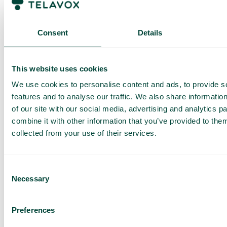
förutbestämt maxpris. När du har förbrukat den datamängden
får du ett SMS och har möjlighet att köpa mer data vid behov.
Consent
Details
Så fungerar det
This website uses cookies
We use cookies to personalise content and ads, to provide s
features and to analyse our traffic. We also share informatio
of our site with our social media, advertising and analytics 
combine it with other information that you’ve provided to them
collected from your use of their services.
Vanliga frågor och svar
Vill du veta mer om hur roaming fungerar och vad du bör
tänka på när du reser? I vår FAQ hittar du detaljerad
information om roaming inom och utanför EU, samt tips för att
Consent
undvika höga kostnader. Klicka på knappen nedan för att
Necessary
Selection
läsa mer.
Läs mer
Preferences