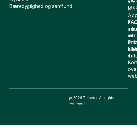
RES
Bæredygtighed og samfund
grat
Blo
App
FA
AND
inf
Juri
om
inf
drift
Pri
elle
Not
drif
Till
Kor
ove
web
@ 2026 Telavox. All rights
reserved.