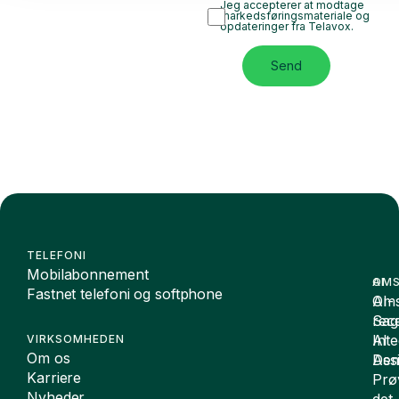
Jeg accepterer at modtage
markedsføringsmateriale og
opdateringer fra Telavox.
Send
TELEFONI
Mobilabonnement
OMS
AI
Fastnet telefoni og softphone
Oms
AI-
Sag
rece
Inte
AI
VIRKSOMHEDEN
Om os
De
Assi
Karriere
Prø
Nyheder
det