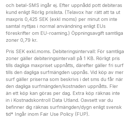
och betal-SMS ingår ej. Efter uppnådd pott debiteras
kund enligt Rörlig prislista. (Telavox har rätt att ta ut
maxpris 0,425 SEK (exkl moms) per minut om inte
samtal nyttjas i normal användning enligt EUs
föreskrifter om EU-roaming.) Öppningsavgift samtliga
zoner 0,79 kr.
Pris SEK exkl.moms. Debiteringsintervall: För samtliga
zoner gäller debiteringsintervall på 1 KB. Rörligt pris
tills dagliga maxpriset uppnåtts, därefter gäller fri surf
tills den dagliga surfmängden uppnås. Vid köp av mer
surf gäller priserna som beskrivs i det sms du får när
den dagliga surfmängden/kostnaden uppnåtts. Fler
än ett köp kan göras per dag. Extra köp räknas inte
in i Kostnadskontroll Data Utland. Oavsett var du
befinner dig räknas surfmängden/dygn enligt svensk
tid* Ingår inom Fair Use Policy (FUP).