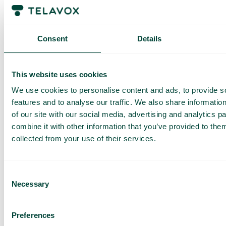
Den dagliga begränsningen har en viss mängd data till ett
förutbestämt maxpris. När du har förbrukat den datamängden
får du ett SMS och har möjlighet att köpa mer data vid behov.
Consent
Details
Så fungerar det
This website uses cookies
We use cookies to personalise content and ads, to provide s
features and to analyse our traffic. We also share informatio
of our site with our social media, advertising and analytics 
combine it with other information that you’ve provided to them
collected from your use of their services.
Vanliga frågor och svar
Vill du veta mer om hur roaming fungerar och vad du bör
tänka på när du reser? I vår FAQ hittar du detaljerad
Consent
information om roaming inom och utanför EU, samt tips för att
undvika höga kostnader. Klicka på knappen nedan för att
Necessary
Selection
läsa mer.
Läs mer
Preferences