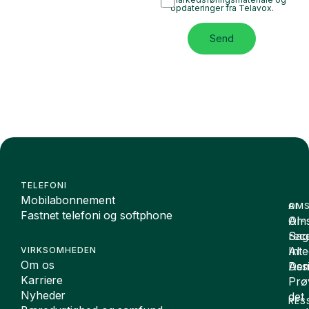
opdateringer fra Telavox.
Send
TELEFONI
Mobilabonnement
OMS
AI
Fastnet telefoni og softphone
Oms
AI-
Sag
rece
Inte
AI
VIRKSOMHEDEN
Om os
De
Assi
Karriere
Prø
Nyheder
det
RES