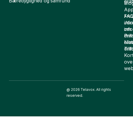
Bæredygtighed og samfund
grat
Blo
App
FA
AND
inf
Juri
om
inf
drift
Pri
elle
Not
drif
Till
Kor
ove
web
@ 2026 Telavox. All rights
reserved.