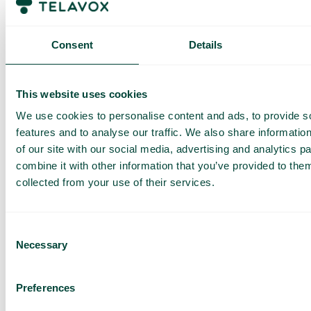
förutbestämt maxpris. När du har förbrukat den datamängden
får du ett SMS och har möjlighet att köpa mer data vid behov.
Consent
Details
Så fungerar det
This website uses cookies
We use cookies to personalise content and ads, to provide s
features and to analyse our traffic. We also share informatio
of our site with our social media, advertising and analytics 
combine it with other information that you’ve provided to them
collected from your use of their services.
Vanliga frågor och svar
Vill du veta mer om hur roaming fungerar och vad du bör
tänka på när du reser? I vår FAQ hittar du detaljerad
information om roaming inom och utanför EU, samt tips för att
Consent
undvika höga kostnader. Klicka på knappen nedan för att
Necessary
Selection
läsa mer.
Läs mer
Preferences