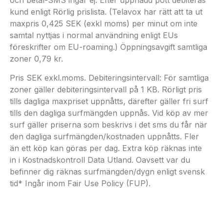
och betal-SMS ingår ej. Efter uppnådd pott debiteras
kund enligt Rörlig prislista. (Telavox har rätt att ta ut
maxpris 0,425 SEK (exkl moms) per minut om inte
samtal nyttjas i normal användning enligt EUs
föreskrifter om EU-roaming.) Öppningsavgift samtliga
zoner 0,79 kr.
Pris SEK exkl.moms. Debiteringsintervall: För samtliga
zoner gäller debiteringsintervall på 1 KB. Rörligt pris
tills dagliga maxpriset uppnåtts, därefter gäller fri surf
tills den dagliga surfmängden uppnås. Vid köp av mer
surf gäller priserna som beskrivs i det sms du får när
den dagliga surfmängden/kostnaden uppnåtts. Fler
än ett köp kan göras per dag. Extra köp räknas inte
in i Kostnadskontroll Data Utland. Oavsett var du
befinner dig räknas surfmängden/dygn enligt svensk
tid* Ingår inom Fair Use Policy (FUP).