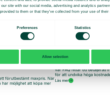
 our site with our social media, advertising and analytics partn
 provided to them or that they’ve collected from your use of their
Preferences
Statistics
Allow selection
Vanliga frågor och sva
oll på dina dagliga kostnader
Vill du veta mer om hur roam
vår FAQ hittar du detaljerad
för att undvika höga kostnade
ett förutbestämt maxpris. När
Läs mer
har möjlighet att köpa mer