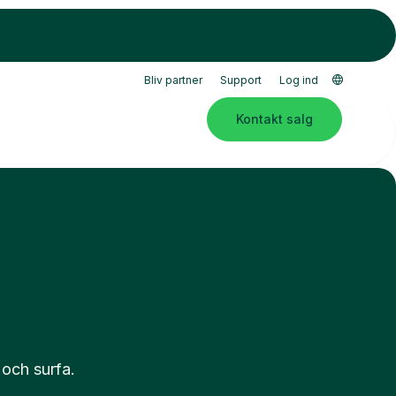
Bliv partner
Support
Log ind
Kontakt salg
 och surfa.