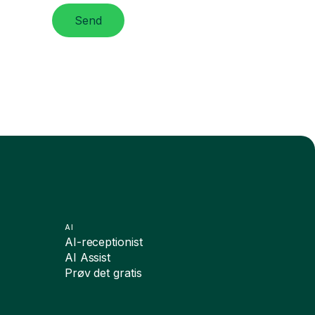
Send
AI
AI-receptionist
AI Assist
Prøv det gratis