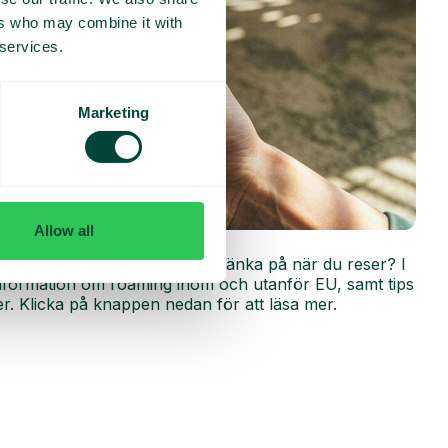
ers who may combine it with
 services.
Marketing
Allow all
r
ing fungerar och vad du bör tänka på när du reser? I
 information om roaming inom och utanför EU, samt tips
r. Klicka på knappen nedan för att läsa mer.