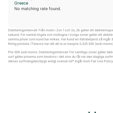
Greece
No matching rate found.
Debiteringsintervall: Från mobil i Zon 1 och 2a, 2b gäller ett debiterings
sekund. För samtal ringda och mottagna i övriga zoner gäller ett debi
samma priser som kund har inrikes. Har kund en flatratetjänst så ingår
Rörlig prislista. (Telavox har rätt att ta ut maxpris 0,425 SEK (exkl mo
Pris SEK exkl.moms. Debiteringsintervall: För samtliga zoner gäller debit
surf gäller priserna som beskrivs i det sms du får när den dagliga surf
räknas surfmängden/dygn enligt svensk tid* Ingår inom Fair Use Policy