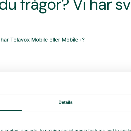
du frågor? Vi har s
 har Telavox Mobile eller Mobile+?
Details
e content and ads, to provide social media features and to analy