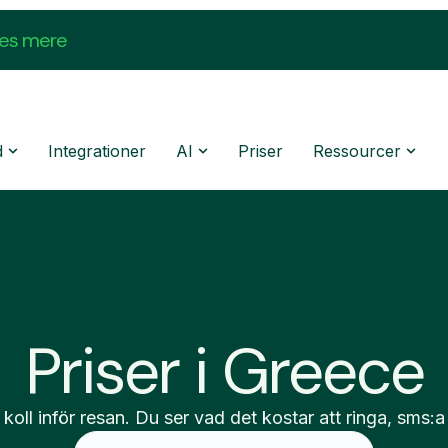
æs mere
d
Integrationer
AI
Priser
Ressourcer
Priser i Greece
 koll inför resan. Du ser vad det kostar att ringa, sms:a