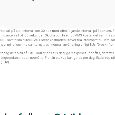
intervall på startintervall om 30 sek med efterföljande intervall på 1 sekund. F
teringsintervall på 60 sekunder. Skicka och ta emot MMS kostar det samma so
 3000 samtalsminuter/SMS i licenskostnaden utöver fria internsamtal. Betalsa
ms) per minut om inte samtal nyttjas i normal användning enligt EUs föreskrift
eringsintervall på 1 KB. Rörligt pris tills dagliga maxpriset uppnåtts, därefte
mängden/kostnaden uppnåtts. Fler än ett köp kan göras per dag. Extra köp räk
 (FUP).