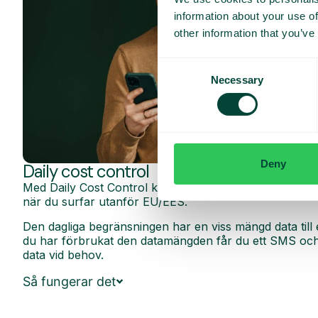
information about your use of
other information that you’ve
Consent
Necessary
Selection
Deny
Daily cost control
Med Daily Cost Control kan du som kund hålla bättre k
när du surfar utanför EU/EES.
Den dagliga begränsningen har en viss mängd data till 
du har förbrukat den datamängden får du ett SMS och 
data vid behov.
Så fungerar det