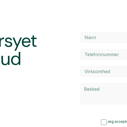
rsyet
bud
Jeg accepte