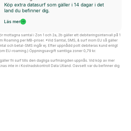
Köp extra datasurf som gäller i 14 dagar i det
land du befinner dig.
Läs mer
ör mottagna samtal i Zon 1 och 2a, 2b gäller ett debiteringsintervall på 1
m Roaming per MB-priser. *Vid Samtal, SMS, & surf inom EU så gäller
mtal och betal-SMS ingår ej. Efter uppnådd pott debiteras kund enligt
er om EU-roaming.) Öppningsavgift samtliga zoner 0,79 kr.
r gäller fri surf tills den dagliga surfmängden uppnås. Vid köp av mer
nas inte in i Kostnadskontroll Data Utland. Oavsett var du befinner dig