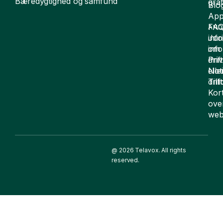
Bæredygtighed og samfund
grat
Blo
App
FA
AND
inf
Juri
om
inf
drift
Pri
elle
Not
drif
Till
Kor
ove
web
@ 2026 Telavox. All rights
reserved.