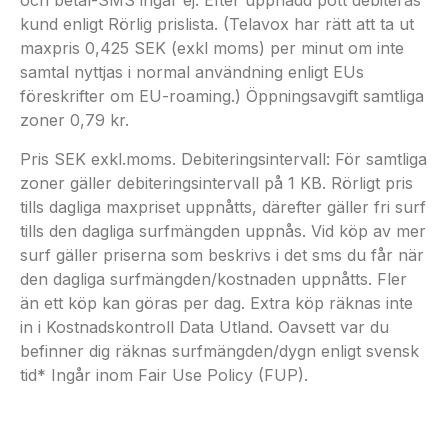
och betal-SMS ingår ej. Efter uppnådd pott debiteras
kund enligt Rörlig prislista. (Telavox har rätt att ta ut
maxpris 0,425 SEK (exkl moms) per minut om inte
samtal nyttjas i normal användning enligt EUs
föreskrifter om EU-roaming.) Öppningsavgift samtliga
zoner 0,79 kr.
Pris SEK exkl.moms. Debiteringsintervall: För samtliga
zoner gäller debiteringsintervall på 1 KB. Rörligt pris
tills dagliga maxpriset uppnåtts, därefter gäller fri surf
tills den dagliga surfmängden uppnås. Vid köp av mer
surf gäller priserna som beskrivs i det sms du får när
den dagliga surfmängden/kostnaden uppnåtts. Fler
än ett köp kan göras per dag. Extra köp räknas inte
in i Kostnadskontroll Data Utland. Oavsett var du
befinner dig räknas surfmängden/dygn enligt svensk
tid* Ingår inom Fair Use Policy (FUP).