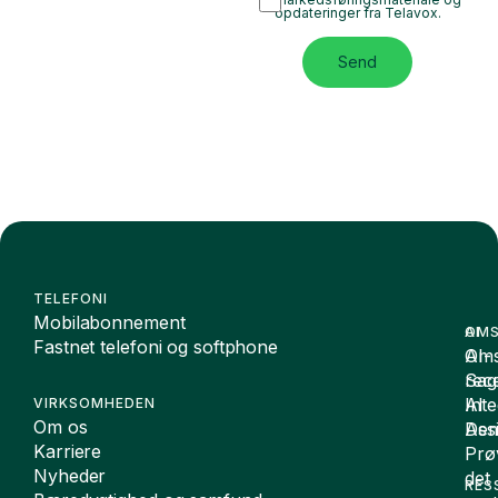
opdateringer fra Telavox.
Send
TELEFONI
Mobilabonnement
OMS
AI
Fastnet telefoni og softphone
Oms
AI-
Sag
rece
Inte
AI
VIRKSOMHEDEN
Om os
De
Assi
Karriere
Prø
Nyheder
det
RES