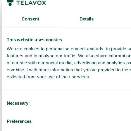
förutbestämt maxpris. När du har förbrukat den datamängden
får du ett SMS och har möjlighet att köpa mer data vid behov.
Consent
Details
Så fungerar det
This website uses cookies
We use cookies to personalise content and ads, to provide s
features and to analyse our traffic. We also share informatio
of our site with our social media, advertising and analytics 
combine it with other information that you’ve provided to them
collected from your use of their services.
Vanliga frågor och svar
Vill du veta mer om hur roaming fungerar och vad du bör
tänka på när du reser? I vår FAQ hittar du detaljerad
information om roaming inom och utanför EU, samt tips för att
Consent
undvika höga kostnader. Klicka på knappen nedan för att
Necessary
Selection
läsa mer.
Läs mer
Preferences