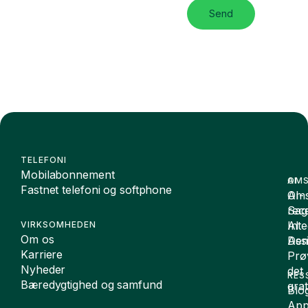
Send
TELEFONI
Mobilabonnement
OMS
AI
Fastnet telefoni og softphone
Oms
AI-
Sag
rece
Inte
AI
VIRKSOMHEDEN
Om os
De
Assi
Karriere
Prø
Nyheder
det
RES
Bæredygtighed og samfund
grat
Blo
App