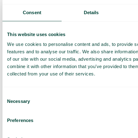
Så fungerar det
Consent
Details
This website uses cookies
We use cookies to personalise content and ads, to provide s
features and to analyse our traffic. We also share informatio
of our site with our social media, advertising and analytics 
combine it with other information that you’ve provided to them
Vanliga frågor och svar
collected from your use of their services.
Vill du veta mer om hur roaming fungerar och vad du bör
tänka på när du reser? I vår FAQ hittar du detaljerad
information om roaming inom och utanför EU, samt tips för att
Consent
undvika höga kostnader. Klicka på knappen nedan för att
läsa mer.
Necessary
Selection
Läs mer
Preferences