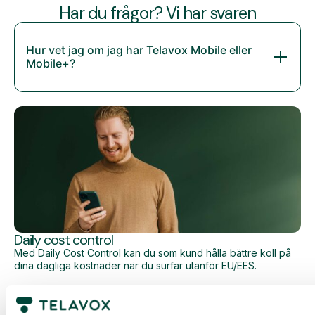
Har du frågor? Vi har svaren
Hur vet jag om jag har Telavox Mobile eller
Mobile+?
Daily cost control
Med Daily Cost Control kan du som kund hålla bättre koll på
dina dagliga kostnader när du surfar utanför EU/EES.
Den dagliga begränsningen har en viss mängd data till ett
förutbestämt maxpris. När du har förbrukat den datamängden
får du ett SMS och har möjlighet att köpa mer data vid behov.