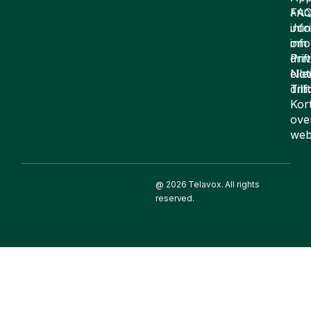
FA
AND
inf
Juri
om
inf
drift
Pri
elle
Not
drif
Till
Kor
ove
web
@ 2026 Telavox. All rights
reserved.