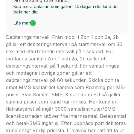
No matching rate found.
Köp extra datasurf som gäller i 14 dagar i det land du
befinner dig.
Läs mer
Debiteringsintervall: Från mobil i Zon 1 och 2a, 2b
gäller ett debiteringsintervall på startintervall om 30
sek med efterföljande intervall på 1 sekund. För
mottagna samtal i Zon 1 och 2a, 2b gäller ett
debiteringsintervall på 1 sekund. För samtal ringda
och mottagna i övriga zoner gäller ett
debiteringsintervall på 60 sekunder. Skicka och ta
emot MMS kostar det samma som Roaming per MB-
priser. *Vid Samtal, SMS, & surf inom EU så gäller
samma priser som kund har inrikes. Har kund en
flatratetjänst så ingår 3000 samtalsminuter/SMS i
licenskostnaden utöver fria internsamtal. Betalsamtal
och betal-SMS ingår ej. Efter uppnådd pott debiteras
kund enligt Rörlig prislista. (Telavox har rätt att ta ut