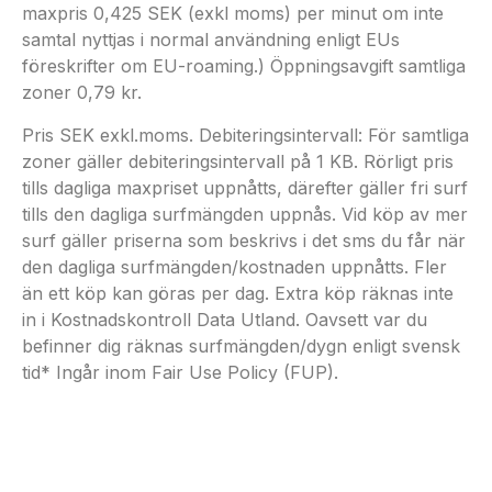
maxpris 0,425 SEK (exkl moms) per minut om inte
samtal nyttjas i normal användning enligt EUs
föreskrifter om EU-roaming.) Öppningsavgift samtliga
zoner 0,79 kr.
Pris SEK exkl.moms. Debiteringsintervall: För samtliga
zoner gäller debiteringsintervall på 1 KB. Rörligt pris
tills dagliga maxpriset uppnåtts, därefter gäller fri surf
tills den dagliga surfmängden uppnås. Vid köp av mer
surf gäller priserna som beskrivs i det sms du får när
den dagliga surfmängden/kostnaden uppnåtts. Fler
än ett köp kan göras per dag. Extra köp räknas inte
in i Kostnadskontroll Data Utland. Oavsett var du
befinner dig räknas surfmängden/dygn enligt svensk
tid* Ingår inom Fair Use Policy (FUP).