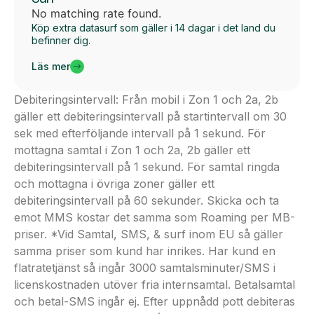
No matching rate found.
Köp extra datasurf som gäller i 14 dagar i det land du
befinner dig.
Läs mer
Debiteringsintervall: Från mobil i Zon 1 och 2a, 2b
gäller ett debiteringsintervall på startintervall om 30
sek med efterföljande intervall på 1 sekund. För
mottagna samtal i Zon 1 och 2a, 2b gäller ett
debiteringsintervall på 1 sekund. För samtal ringda
och mottagna i övriga zoner gäller ett
debiteringsintervall på 60 sekunder. Skicka och ta
emot MMS kostar det samma som Roaming per MB-
priser. *Vid Samtal, SMS, & surf inom EU så gäller
samma priser som kund har inrikes. Har kund en
flatratetjänst så ingår 3000 samtalsminuter/SMS i
licenskostnaden utöver fria internsamtal. Betalsamtal
och betal-SMS ingår ej. Efter uppnådd pott debiteras