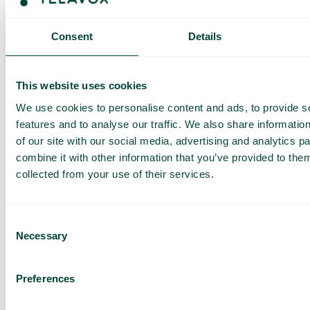
får du ett SMS och har möjlighet att köpa mer data vid behov.
Så fungerar det
Consent
Details
This website uses cookies
We use cookies to personalise content and ads, to provide s
features and to analyse our traffic. We also share informatio
of our site with our social media, advertising and analytics 
combine it with other information that you’ve provided to them
Vanliga frågor och svar
collected from your use of their services.
Vill du veta mer om hur roaming fungerar och vad du bör
tänka på när du reser? I vår FAQ hittar du detaljerad
information om roaming inom och utanför EU, samt tips för att
Consent
undvika höga kostnader. Klicka på knappen nedan för att
Necessary
Selection
läsa mer.
Läs mer
Preferences