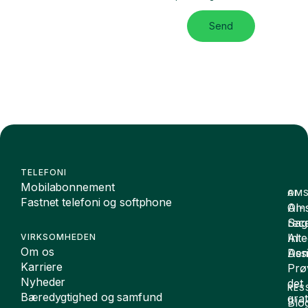
Send
TELEFONI
Mobilabonnement
OMS
AI
Fastnet telefoni og softphone
Oms
AI-
Sag
rece
Inte
AI
VIRKSOMHEDEN
Om os
De
Assi
Karriere
Prø
Nyheder
det
RES
Bæredygtighed og samfund
grat
Blo