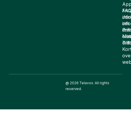
App
FA
AND
inf
Juri
om
inf
drift
Pri
elle
Not
drif
Till
Kor
ove
web
@ 2026 Telavox. All rights
reserved.