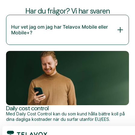
Har du frågor? Vi har svaren
Hur vet jag om jag har Telavox Mobile eller
Mobile+?
Daily cost control
Med Daily Cost Control kan du som kund hålla bättre koll på
dina dagliga kostnader när du surfar utanför EU/EES.
Den dagliga begränsningen har en viss mängd data till ett
förutbestämt maxpris. När du har förbrukat den datamängden