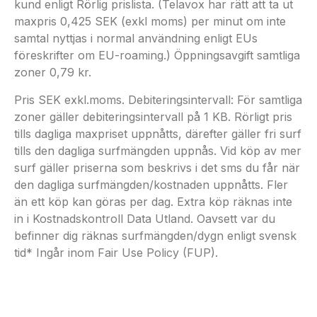
kund enligt Rörlig prislista. (Telavox har rätt att ta ut
maxpris 0,425 SEK (exkl moms) per minut om inte
samtal nyttjas i normal användning enligt EUs
föreskrifter om EU-roaming.) Öppningsavgift samtliga
zoner 0,79 kr.
Pris SEK exkl.moms. Debiteringsintervall: För samtliga
zoner gäller debiteringsintervall på 1 KB. Rörligt pris
tills dagliga maxpriset uppnåtts, därefter gäller fri surf
tills den dagliga surfmängden uppnås. Vid köp av mer
surf gäller priserna som beskrivs i det sms du får när
den dagliga surfmängden/kostnaden uppnåtts. Fler
än ett köp kan göras per dag. Extra köp räknas inte
in i Kostnadskontroll Data Utland. Oavsett var du
befinner dig räknas surfmängden/dygn enligt svensk
tid* Ingår inom Fair Use Policy (FUP).