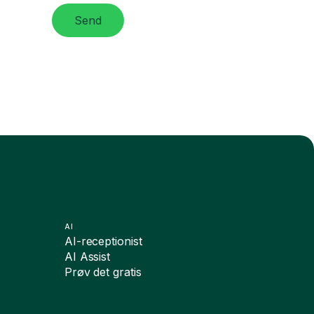
Send
AI
AI-receptionist
AI Assist
Prøv det gratis