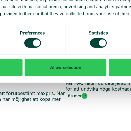
 our site with our social media, advertising and analytics partn
 provided to them or that they’ve collected from your use of their
Preferences
Statistics
Allow selection
Vanliga frågor och sva
oll på dina dagliga kostnader
Vill du veta mer om hur roam
vår FAQ hittar du detaljerad
för att undvika höga kostnade
ett förutbestämt maxpris. När
Läs mer
har möjlighet att köpa mer