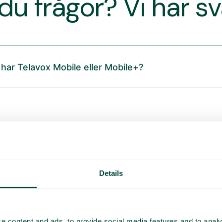
du frågor? Vi har s
 har Telavox Mobile eller Mobile+?
Details
e content and ads, to provide social media features and to analy