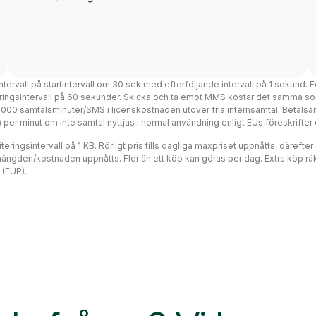
intervall på startintervall om 30 sek med efterföljande intervall på 1 sekund. F
teringsintervall på 60 sekunder. Skicka och ta emot MMS kostar det samma so
 3000 samtalsminuter/SMS i licenskostnaden utöver fria internsamtal. Betalsa
ms) per minut om inte samtal nyttjas i normal användning enligt EUs föreskrift
eringsintervall på 1 KB. Rörligt pris tills dagliga maxpriset uppnåtts, därefte
mängden/kostnaden uppnåtts. Fler än ett köp kan göras per dag. Extra köp räk
 (FUP).