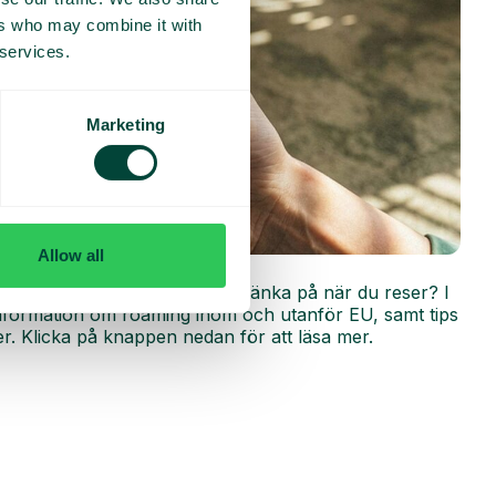
ers who may combine it with
 services.
Marketing
Allow all
r
ing fungerar och vad du bör tänka på när du reser? I
 information om roaming inom och utanför EU, samt tips
r. Klicka på knappen nedan för att läsa mer.