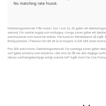
No matching rate found.
Debiteringsintervall: Från mobil i Zon 1 och 2a, 2b gäller ett debiterings
sekund. För samtal ringda och mottagna i övriga zoner gäller ett debi
samma priser som kund har inrikes. Har kund en flatratetjänst så ingår
Rörlig prislista. (Telavox har rätt att ta ut maxpris 0,425 SEK (exkl mo
Pris SEK exkl.moms. Debiteringsintervall: För samtliga zoner gäller debit
surf gäller priserna som beskrivs i det sms du får när den dagliga surf
räknas surfmängden/dygn enligt svensk tid* Ingår inom Fair Use Policy