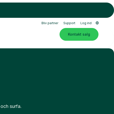
Bliv partner
Support
Log ind
Kontakt salg
 och surfa.