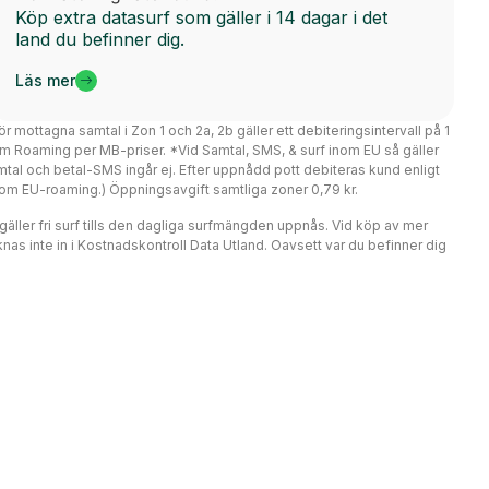
Köp extra datasurf som gäller i 14 dagar i det
land du befinner dig.
Läs mer
ör mottagna samtal i Zon 1 och 2a, 2b gäller ett debiteringsintervall på 1
m Roaming per MB-priser. *Vid Samtal, SMS, & surf inom EU så gäller
mtal och betal-SMS ingår ej. Efter uppnådd pott debiteras kund enligt
er om EU-roaming.) Öppningsavgift samtliga zoner 0,79 kr.
r gäller fri surf tills den dagliga surfmängden uppnås. Vid köp av mer
nas inte in i Kostnadskontroll Data Utland. Oavsett var du befinner dig