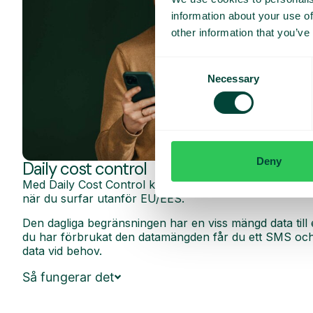
information about your use of
other information that you’ve
Consent
Necessary
Selection
Deny
Daily cost control
Med Daily Cost Control kan du som kund hålla bättre k
när du surfar utanför EU/EES.
Den dagliga begränsningen har en viss mängd data till 
du har förbrukat den datamängden får du ett SMS och 
data vid behov.
Så fungerar det