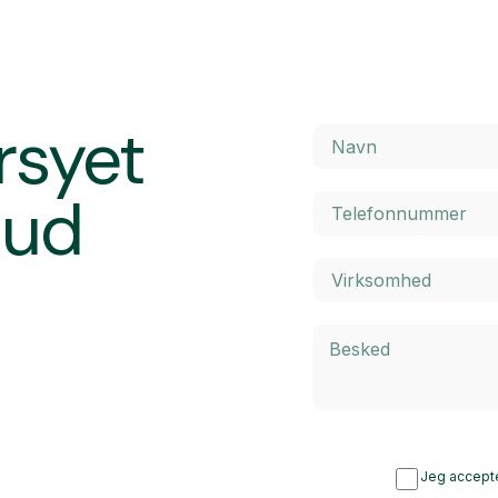
rsyet
bud
Jeg accepte