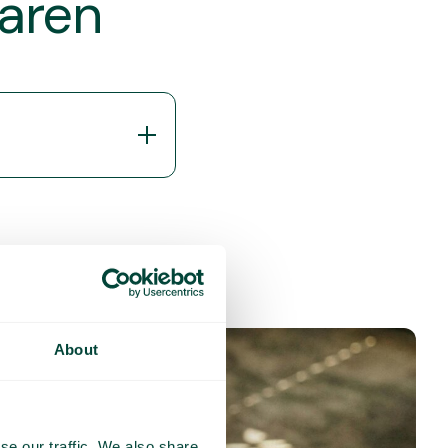
varen
About
se our traffic. We also share