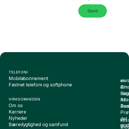
Send
TELEFONI
Mobilabonnement
OMS
AI
Fastnet telefoni og softphone
Oms
AI-
Sag
rece
Inte
AI
VIRKSOMHEDEN
Om os
De
Assi
Karriere
Prø
Nyheder
det
RES
Bæredygtighed og samfund
grat
Blo