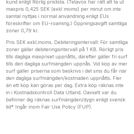
kund enligt Rörlig prislista. (Telavox har rätt att ta ut
maxpris 0,425 SEK (exkl moms) per minut om inte
samtal nyttjas i normal användning enligt EUs
föreskrifter om EU-roaming.) Öppningsavgift samtliga
zoner 0,79 kr.
Pris SEK exkl.moms. Debiteringsintervall: För samtliga
zoner gäller debiteringsintervall på 1 KB. Rörligt pris
tills dagliga maxpriset uppnåtts, därefter gäller fri surf
tills den dagliga surfmängden uppnås. Vid köp av mer
surf gäller priserna som beskrivs i det sms du får när
den dagliga surfmängden/kostnaden uppnåtts. Fler
än ett köp kan göras per dag. Extra köp räknas inte
in i Kostnadskontroll Data Utland. Oavsett var du
befinner dig räknas surfmängden/dygn enligt svensk
tid* Ingår inom Fair Use Policy (FUP).