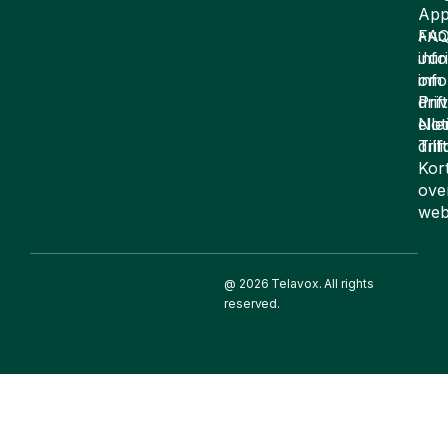
App
FA
AND
inf
Juri
om
inf
drift
Pri
elle
Not
drif
Till
Kor
ove
web
@ 2026 Telavox. All rights
reserved.