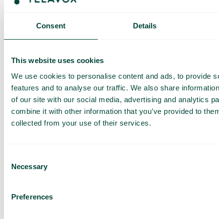
får du ett SMS och har möjlighet att köpa mer data vid behov.
Så fungerar det
Consent
Details
This website uses cookies
We use cookies to personalise content and ads, to provide s
features and to analyse our traffic. We also share informatio
of our site with our social media, advertising and analytics 
combine it with other information that you’ve provided to them
Vanliga frågor och svar
collected from your use of their services.
Vill du veta mer om hur roaming fungerar och vad du bör
tänka på när du reser? I vår FAQ hittar du detaljerad
information om roaming inom och utanför EU, samt tips för att
Consent
undvika höga kostnader. Klicka på knappen nedan för att
Necessary
Selection
läsa mer.
Läs mer
Preferences