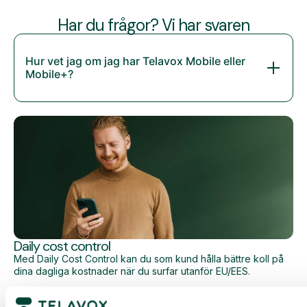
Har du frågor? Vi har svaren
Hur vet jag om jag har Telavox Mobile eller
Mobile+?
Daily cost control
Med Daily Cost Control kan du som kund hålla bättre koll på
dina dagliga kostnader när du surfar utanför EU/EES.
Den dagliga begränsningen har en viss mängd data till ett
förutbestämt maxpris. När du har förbrukat den datamängden