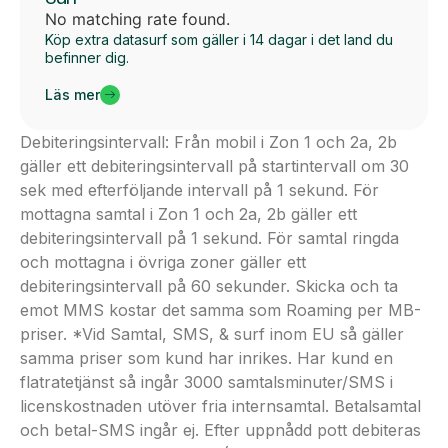
No matching rate found.
Köp extra datasurf som gäller i 14 dagar i det land du
befinner dig.
Läs mer
Debiteringsintervall: Från mobil i Zon 1 och 2a, 2b
gäller ett debiteringsintervall på startintervall om 30
sek med efterföljande intervall på 1 sekund. För
mottagna samtal i Zon 1 och 2a, 2b gäller ett
debiteringsintervall på 1 sekund. För samtal ringda
och mottagna i övriga zoner gäller ett
debiteringsintervall på 60 sekunder. Skicka och ta
emot MMS kostar det samma som Roaming per MB-
priser. *Vid Samtal, SMS, & surf inom EU så gäller
samma priser som kund har inrikes. Har kund en
flatratetjänst så ingår 3000 samtalsminuter/SMS i
licenskostnaden utöver fria internsamtal. Betalsamtal
och betal-SMS ingår ej. Efter uppnådd pott debiteras