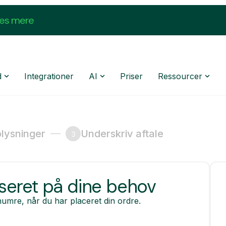
æs mere
d
Integrationer
AI
Priser
Ressourcer
lysninger
Underskriv aftale
3
eret på dine behov
numre, når du har placeret din ordre.