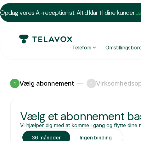
Opdag vores AI-receptionist. Altid klar til dine kunder.
L
Telefoni
Omstillingsbor
Vælg abonnement
Virksomhedsop
1
2
Vælg et abonnement bas
Vi hjælper dig med at komme i gang og flytte dine 
36 måneder
Ingen binding