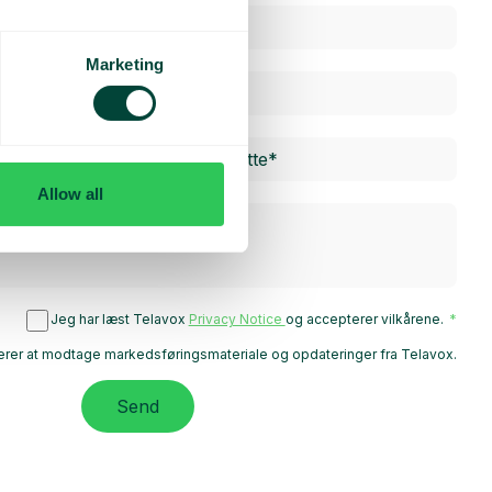
Marketing
Allow all
Jeg har læst Telavox
Privacy Notice
og accepterer vilkårene.
rer at modtage markedsføringsmateriale og opdateringer fra Telavox.
Send