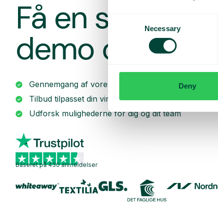
Få en skrædde
Consent
Necessary
Selection
demo og et til
Gennemgang af vores tjenester
Deny
Tilbud tilpasset din virksomhed
Udforsk mulighederne for dig og dit team
Baseret på 430 anmeldelser