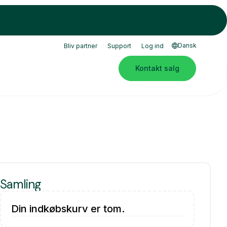
Dansk
Bliv partner
Support
Log ind
Kontakt salg
Samling
Din indkøbskurv er tom.