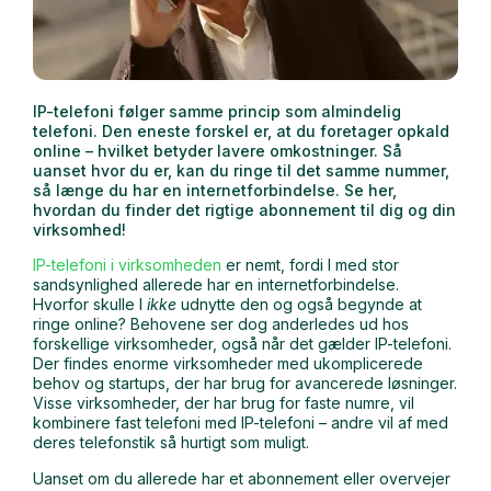
IP-telefoni følger samme princip som almindelig
telefoni. Den eneste forskel er, at du foretager opkald
online – hvilket betyder lavere omkostninger. Så
uanset hvor du er, kan du ringe til det samme nummer,
så længe du har en internetforbindelse. Se her,
hvordan du finder det rigtige abonnement til dig og din
virksomhed!
IP-telefoni i virksomheden
er nemt, fordi I med stor
sandsynlighed allerede har en internetforbindelse.
Hvorfor skulle I
ikke
udnytte den og også begynde at
ringe online? Behovene ser dog anderledes ud hos
forskellige virksomheder, også når det gælder IP-telefoni.
Der findes enorme virksomheder med ukomplicerede
behov og startups, der har brug for avancerede løsninger.
Visse virksomheder, der har brug for faste numre, vil
kombinere fast telefoni med IP-telefoni – andre vil af med
deres telefonstik så hurtigt som muligt.
Uanset om du allerede har et abonnement eller overvejer