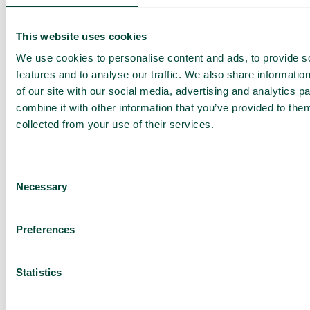
virksomhed. I bund og grund er hovedproblemet, at
mange mennesker forsøger at jage efter en gylden
løsning, hvor
alt
er inkluderet. Så tænk over, hvilke
This website uses cookies
funktioner du virkelig har brug for. Prøv så at finde et
abonnement, der er omkostningseffektivt, men som
We use cookies to personalise content and ads, to provide s
samtidig er nemt at bruge.
features and to analyse our traffic. We also share informatio
of our site with our social media, advertising and analytics 
En løsning, der er nem at håndtere for alle i
virksomheden uanset IT-erfaring, er til gavn for alle!
combine it with other information that you’ve provided to them
Tænk over det i stedet for at falde for en avanceret
collected from your use of their services.
løsning, hvor fede funktioner sættes over
brugervenlighed.
Consent
Necessary
Selection
Preferences
Få en
skræddersyet
Statistics
demo og et