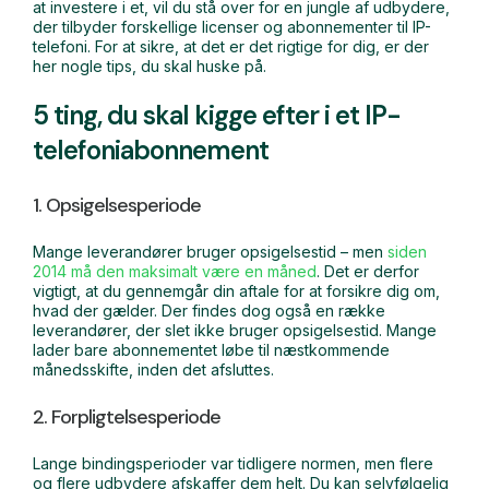
at investere i et, vil du stå over for en jungle af udbydere,
der tilbyder forskellige licenser og abonnementer til IP-
telefoni. For at sikre, at det er det rigtige for dig, er der
her nogle tips, du skal huske på.
5 ting, du skal kigge efter i et IP-
telefoniabonnement
1. Opsigelsesperiode
Mange leverandører bruger opsigelsestid – men
siden
2014 må den maksimalt være en måned
. Det er derfor
vigtigt, at du gennemgår din aftale for at forsikre dig om,
hvad der gælder. Der findes dog også en række
leverandører, der slet ikke bruger opsigelsestid. Mange
lader bare abonnementet løbe til næstkommende
månedsskifte, inden det afsluttes.
2. Forpligtelsesperiode
Lange bindingsperioder var tidligere normen, men flere
og flere udbydere afskaffer dem helt. Du kan selvfølgelig