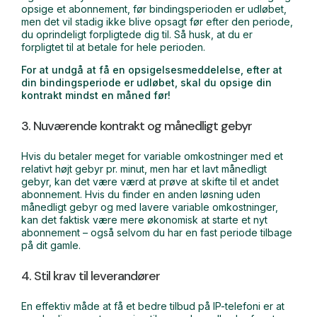
opsige et abonnement, før bindingsperioden er udløbet,
men det vil stadig ikke blive opsagt før efter den periode,
du oprindeligt forpligtede dig til. Så husk, at du er
forpligtet til at betale for hele perioden.
For at undgå at få en opsigelsesmeddelelse, efter at
din bindingsperiode er udløbet, skal du opsige din
kontrakt mindst en måned før!
3. Nuværende kontrakt og månedligt gebyr
Hvis du betaler meget for variable omkostninger med et
relativt højt gebyr pr. minut, men har et lavt månedligt
gebyr, kan det være værd at prøve at skifte til et andet
abonnement. Hvis du finder en anden løsning uden
månedligt gebyr og med lavere variable omkostninger,
kan det faktisk være mere økonomisk at starte et nyt
abonnement – også selvom du har en fast periode tilbage
på dit gamle.
4. Stil krav til leverandører
En effektiv måde at få et bedre tilbud på IP-telefoni er at