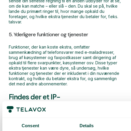
sende din seneste regning til en anden udbyder for at se,
om de kan matche – eller slå – den. Du skal se på, hvilke
lande du primært ringer til, hvor mange opkald du
foretager, og hvilke ekstra tjenester du betaler for, f.eks.
talsvar.
5. Yderligere funktioner og tjenester
Funktioner, der kan koste ekstra, omfatter
sammenkædning af telefonsvarer med e-mailadresser,
brug af køsystemer og faxpostkasser samt dirigering af
opkald til flere svarpunkter, køsystemer osv. Disse typer
ekstra tjenester kan være dyre, så undersøg, hvilke
funktioner og tjenester der er inkluderet i din nuværende
kontrakt, og hvilke du betaler ekstra for, og sammenlign
det med andre abonnementer.
Findes der et IP-
telefoniabonnement, der passer til
alle?
Consent
Details
Faktisk kan der være abonnementer, der passer til enhver