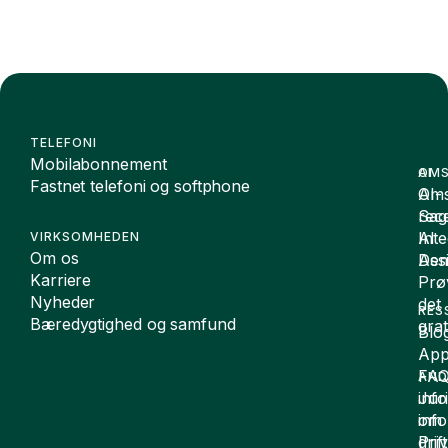
TELEFONI
Mobilabonnement
OMS
AI
Fastnet telefoni og softphone
Oms
AI-
Sag
rece
Inte
AI
VIRKSOMHEDEN
Om os
De
Assi
Karriere
Prø
Nyheder
det
RES
Bæredygtighed og samfund
grat
Blo
App
FA
AND
inf
Juri
om
inf
drift
Pri