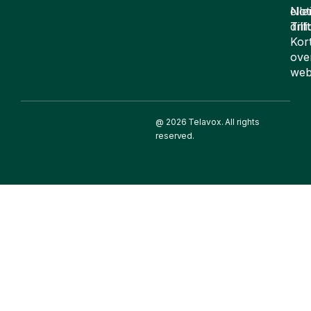
elle
Not
drif
Till
Kor
ove
web
@ 2026 Telavox. All rights
reserved.