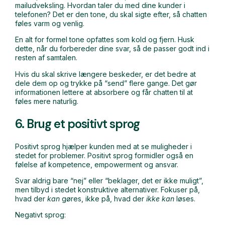
mailudveksling. Hvordan taler du med dine kunder i
telefonen? Det er den tone, du skal sigte efter, så chatten
føles varm og venlig.
En alt for formel tone opfattes som kold og fjern. Husk
dette, når du forbereder dine svar, så de passer godt ind i
resten af samtalen.
Hvis du skal skrive længere beskeder, er det bedre at
dele dem op og trykke på “send” flere gange. Det gør
informationen lettere at absorbere og får chatten til at
føles mere naturlig.
6. Brug et positivt sprog
Positivt sprog hjælper kunden med at se muligheder i
stedet for problemer. Positivt sprog formidler også en
følelse af kompetence, empowerment og ansvar.
Svar aldrig bare “nej” eller “beklager, det er ikke muligt”,
men tilbyd i stedet konstruktive alternativer. Fokuser på,
hvad der
kan
gøres, ikke på, hvad der
ikke kan
løses.
Negativt sprog: