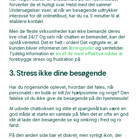
forventer de et hurtigt svar. Helst med det samme!
Undersøgelser viser, at når en besøgende udtrykker
interesse for dit onlinetilbud, har du ca. 5 minutter til at
etablere kontakt.
Men de fleste virksomheder kan ikke bemande deres
live-chat 24/7. Og selv når chatten er bemandet, kan der
opstå ventetid. Det er helt i orden! Det vigtigste er, at
kunden bliver informeret om
åbningstider
og ventetider.
Tydelig information er
en af de mest effektive måder at
forebygge stress og frustration på.
3. Stress ikke dine besøgende
Har du nogensinde oplevet, hvordan det føles, når
personalet i en butik er lidt
for
hjælpsomme og ivrige? Den
følelse vil du ikke give de besøgende på din hjemmeside!
At udvide chatboksen og stille et spørgsmål kan være en
god måde at starte en samtale på. Men det er ofte en god
idé at lade den besøgende se sig omkring i fred og ro
først.
På den anden side bør et diskret, men synligt ikon, der