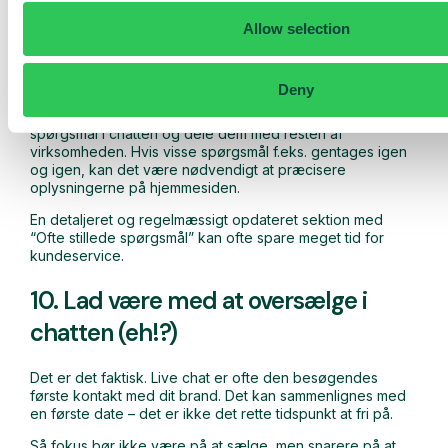
spørgsmål
Allow selection
Svarer du på de samme spørgsmål igen og igen? Så er
det en god idé at lave færdige svar, som nemt kan
indsættes i chatten på få sekunder.
Deny
Det er vigtigt at holde styr på de hyppigst stillede
spørgsmål i chatten og dele dem med resten af
virksomheden. Hvis visse spørgsmål f.eks. gentages igen
og igen, kan det være nødvendigt at præcisere
oplysningerne på hjemmesiden.
En detaljeret og regelmæssigt opdateret sektion med
“Ofte stillede spørgsmål” kan ofte spare meget tid for
kundeservice.
10. Lad være med at oversælge i
chatten (eh!?)
Det er det faktisk. Live chat er ofte den besøgendes
første kontakt med dit brand. Det kan sammenlignes med
en første date – det er ikke det rette tidspunkt at fri på.
Så fokus bør ikke være på at sælge, men snarere på at