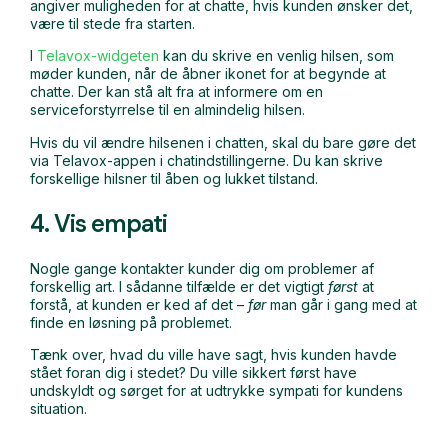
angiver muligheden for at chatte, hvis kunden ønsker det,
være til stede fra starten.
I
Telavox-widgeten
kan du skrive en venlig hilsen, som
møder kunden, når de åbner ikonet for at begynde at
chatte. Der kan stå alt fra at informere om en
serviceforstyrrelse til en almindelig hilsen.
Hvis du vil ændre hilsenen i chatten, skal du bare gøre det
via Telavox-appen i chatindstillingerne. Du kan skrive
forskellige hilsner til åben og lukket tilstand.
4. Vis empati
Nogle gange kontakter kunder dig om problemer af
forskellig art. I sådanne tilfælde er det vigtigt
først
at
forstå, at kunden er ked af det –
før
man går i gang med at
finde en løsning på problemet.
Tænk over, hvad du ville have sagt, hvis kunden havde
stået foran dig i stedet? Du ville sikkert først have
undskyldt og sørget for at udtrykke sympati for kundens
situation.