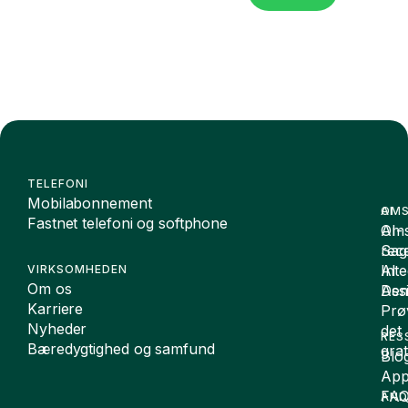
TELEFONI
Mobilabonnement
OMS
AI
Fastnet telefoni og softphone
Oms
AI-
Sag
rece
Inte
AI
VIRKSOMHEDEN
Om os
De
Assi
Karriere
Prø
Nyheder
det
RES
Bæredygtighed og samfund
grat
Blo
App
FA
AND