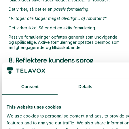
Det virker, så det er en
passiv formulering
.
“Vi tager alle klager meget alvorligt…
af robotter
?”
Det virker ikke! Så er det en aktiv formulering.
Passive formuleringer opfattes generelt som undvigende
og upålidelige. Aktive formuleringer opfattes derimod som
ærligt engagerede og tillidsskabende.
8. Reflektere kundens sprog
Med udbredelsen af chat og beskeder er der opstået et
nyt sprog og nye etiketteregler. Men hvad gælder
egentlig, når man chatter med kunder? Må man f.eks.
Consent
Details
bruge emojis?
Det enkleste svar er, at det kommer an på det. På den ene
side afhænger det af sagens natur – der er tidspunkter og
This website uses cookies
sammenhænge, hvor det simpelthen ikke er passende.
Men det afhænger også af, hvem du taler med.
We use cookies to personalise content and ads, to provide s
features and to analyse our traffic. We also share informatio