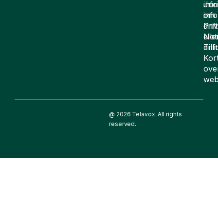
inf
Juri
om
inf
drift
Pri
elle
Not
drif
Till
Kor
ove
web
@ 2026 Telavox. All rights
reserved.