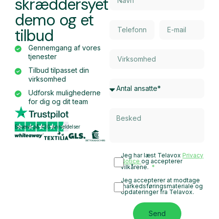
skræddersyet
demo og et
tilbud
Gennemgang af vores
tjenester
Tilbud tilpasset din
virksomhed
Udforsk mulighederne
for dig og dit team
Baseret på 430 anmeldelser
Jeg har læst Telavox
Privacy
Notice
og accepterer
vilkårene.
Jeg accepterer at modtage
markedsføringsmateriale og
opdateringer fra Telavox.
Send