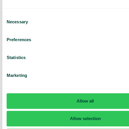
Tilbud tilpasset din
virksomhed
Consent
Udforsk mulighederne
for dig og dit team
Necessary
Selection
Baseret på 430 anmeldelser
Preferences
Jeg har læst Telavox
Privacy
Notice
og accepterer
Statistics
vilkårene.
Jeg accepterer at modtage
markedsføringsmateriale og
opdateringer fra Telavox.
Marketing
Send
Allow all
Allow selection