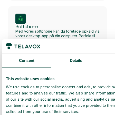
Softphone
Med vores softphone kan du foretage opkald via
vores desktop-app på din computer. Perfekt til
fleksibel kommunikation uden behov for en
fysisk telefon.
Consent
Details
Få en
This website uses cookies
skræddersyet
We use cookies to personalise content and ads, to provide s
demo og et
features and to analyse our traffic. We also share informatio
tilbud
of our site with our social media, advertising and analytics 
combine it with other information that you’ve provided to them
Gennemgang af vores
tjenester
collected from your use of their services.