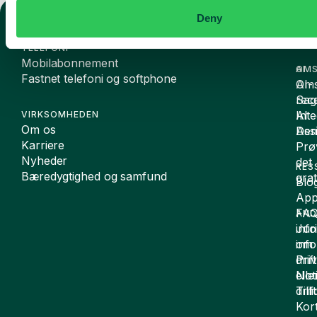
Deny
TELEFONI
Mobilabonnement
OMS
AI
Fastnet telefoni og softphone
Oms
AI-
Sag
rece
Inte
AI
VIRKSOMHEDEN
Om os
De
Assi
Karriere
Prø
Nyheder
det
RES
Bæredygtighed og samfund
grat
Blo
App
FA
AND
inf
Juri
om
inf
drift
Pri
elle
Not
drif
Till
Kor