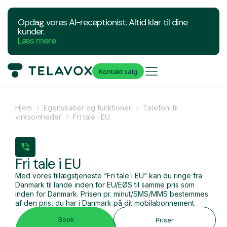
Opdag vores AI-receptionist. Altid klar til dine
kunder.
Læs mere
Kontakt salg
Hjem
Egenskaber og funktioner
Telefoni til
virksomheder
Fri tale i EU
Fri tale i EU
Med vores tillægstjeneste “Fri tale i EU” kan du ringe fra
Danmark til lande inden for EU/EØS til samme pris som
inden for Danmark. Prisen pr. minut/SMS/MMS bestemmes
af den pris, du har i Danmark på dit mobilabonnement.
Book
Priser