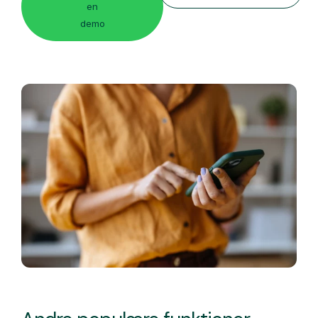
en
demo