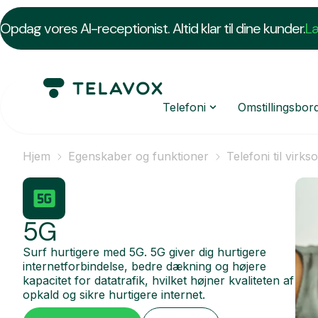
Opdag vores AI-receptionist. Altid klar til dine kunder.
L
Telefoni
Omstillingsbor
Hjem
Egenskaber og funktioner
Telefoni til virk
5G
Surf hurtigere med 5G. 5G giver dig hurtigere
internetforbindelse, bedre dækning og højere
kapacitet for datatrafik, hvilket højner kvaliteten af
opkald og sikre hurtigere internet.