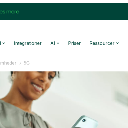
æs mere
d
Integrationer
AI
Priser
Ressourcer
somheder
5G