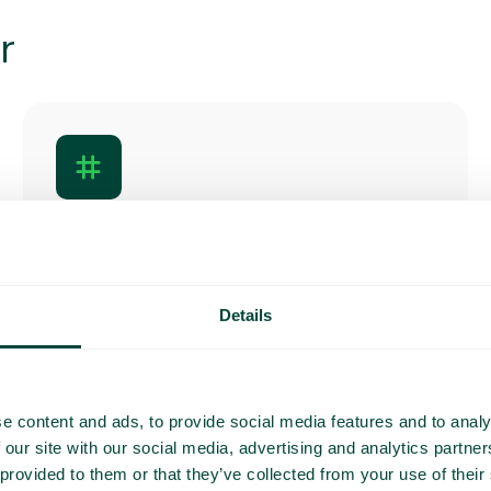
r
Opkalds-id
Med integration til nationale nummerregistre
kan du se, hvem der ringer, selv ukendte
numre. Vælg også, hvilket nummer du vil
have vist, når du ringer.
Details
e content and ads, to provide social media features and to analy
 our site with our social media, advertising and analytics partn
 provided to them or that they’ve collected from your use of their