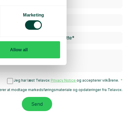
Marketing
Allow all
Jeg har læst Telavox
Privacy Notice
og accepterer vilkårene.
rer at modtage markedsføringsmateriale og opdateringer fra Telavox.
Send