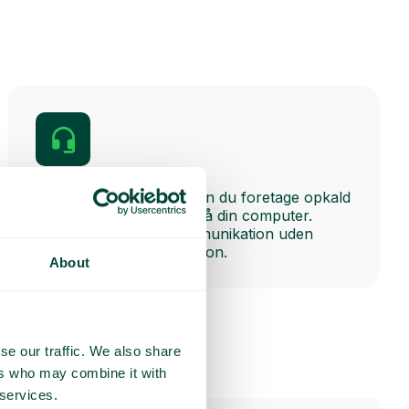
Softphone
Med vores softphone kan du foretage opkald
via vores desktop-app på din computer.
Perfekt til fleksibel kommunikation uden
behov for en fysisk telefon.
About
se our traffic. We also share
ers who may combine it with
 services.