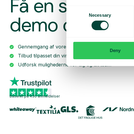
Få en skrædde
Consent
Necessary
demo og et til
Selection
Gennemgang af vores tjenester
Deny
Tilbud tilpasset din virksomhed
Udforsk mulighederne for dig og dit team
Baseret på 430 anmeldelser