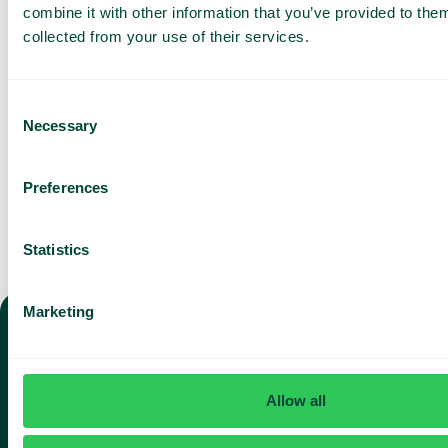
combine it with other information that you’ve provided to them
Jeg har læst Telavox
Privacy
collected from your use of their services.
Notice
og accepterer
vilkårene.
Jeg accepterer at modtage
markedsføringsmateriale og
Consent
opdateringer fra Telavox.
Necessary
Selection
Send
Preferences
Statistics
Marketing
TELEFONI
Mobilabonnement
OMS
AI
Allow all
Fastnet telefoni og softphone
Oms
AI-
Sag
rece