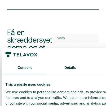
Få en
skræddersyet
demo og et
tilbud
Gennemgang af vores
tjenester
Consent
Details
Tilbud tilpasset din
virksomhed
Udforsk mulighederne
This website uses cookies
for dig og dit team
We use cookies to personalise content and ads, to provide s
features and to analyse our traffic. We also share informatio
Baseret på 430 anmeldelser
of our site with our social media, advertising and analytics 