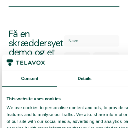
Få en
skræddersyet
demo og et
tilbud
Gennemgang af vores
tjenester
Consent
Details
Tilbud tilpasset din
virksomhed
Udforsk mulighederne
This website uses cookies
for dig og dit team
We use cookies to personalise content and ads, to provide s
features and to analyse our traffic. We also share informatio
Baseret på 430 anmeldelser
of our site with our social media, advertising and analytics 