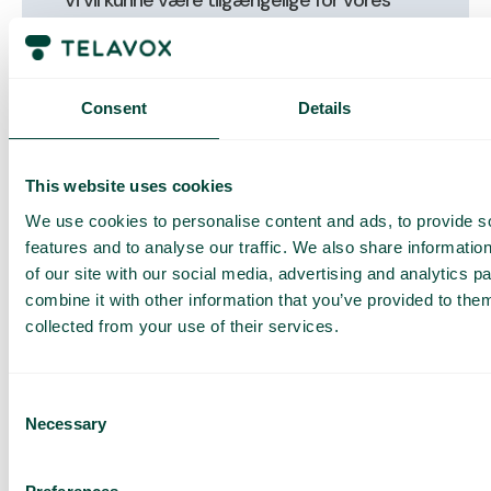
kunder”
Johan Plambeck
Consent
Details
Medstifter og salgschef hos Nordhaus
This website uses cookies
We use cookies to personalise content and ads, to provide s
Resultatet
features and to analyse our traffic. We also share informatio
of our site with our social media, advertising and analytics 
Telavox hjælper Nordhaus med at møde kunderne
combine it with other information that you’ve provided to them
collected from your use of their services.
Nordhaus er fuldt digitaliseret, hvilket Johan ser som
både en fordel og en udfordring:
Consent
“Indtil videre har vi ingen showrooms, og vi ønsker
Necessary
Selection
ikke at gå via forhandlere. I stedet satser vi meget på
tydelige billeder og video samt logistikløsninger til