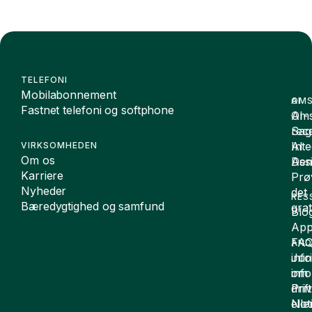
TELEFONI
Mobilabonnement
OMS
AI
Fastnet telefoni og softphone
Oms
AI-
Sag
rece
Inte
AI
VIRKSOMHEDEN
Om os
De
Assi
Karriere
Prø
Nyheder
det
RES
Bæredygtighed og samfund
grat
Blo
App
FA
AND
inf
Juri
om
inf
drift
Pri
elle
Not