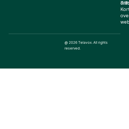
drif
Till
Kor
ove
web
@ 2026 Telavox. All rights
reserved.