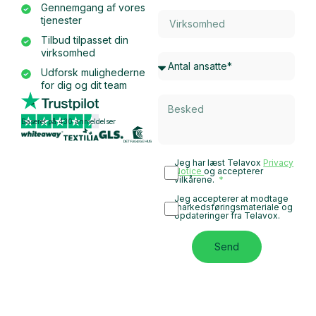
Gennemgang af vores
tjenester
Tilbud tilpasset din
virksomhed
Udforsk mulighederne
for dig og dit team
Baseret på 430 anmeldelser
Jeg har læst Telavox
Privacy
Notice
og accepterer
vilkårene.
Jeg accepterer at modtage
markedsføringsmateriale og
opdateringer fra Telavox.
Send