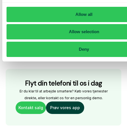
så godt, som den gør,” siger Matilda.
Allow all
Læs mere om
vores AI-receptionist
Allow selection
Deny
Flyt din telefoni til os i dag
Er du klar til at arbejde smartere? Køb vores tjenester
direkte, eller kontakt os for en personlig demo.
Kontakt salg
Prøv vores app