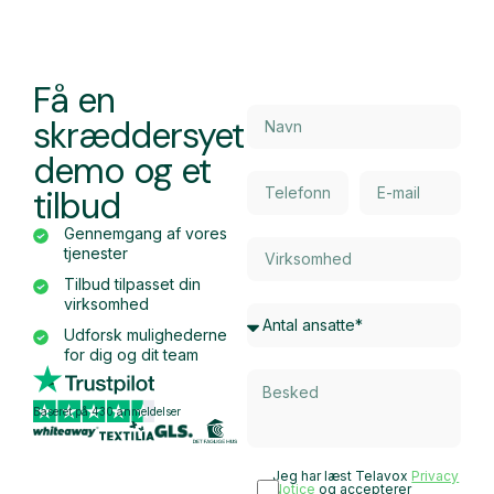
Få en
skræddersyet
demo og et
tilbud
Gennemgang af vores
tjenester
Tilbud tilpasset din
virksomhed
Udforsk mulighederne
for dig og dit team
Baseret på 430 anmeldelser
Jeg har læst Telavox
Privacy
Notice
og accepterer