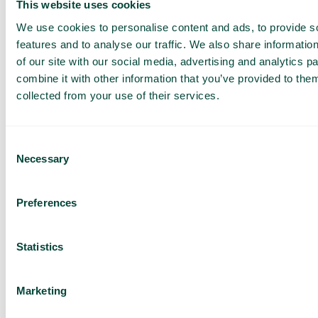
This website uses cookies
vil tale med et menneske’ – og det slipper
vi nok ikke udenom. Men så har vi jo
We use cookies to personalise content and ads, to provide s
stadig muligheden for, at de kan vælge at
features and to analyse our traffic. We also share informatio
blive ringet op, når vi har personale til
of our site with our social media, advertising and analytics 
stede,” siger Matilda.
combine it with other information that you’ve provided to them
collected from your use of their services.
Trods behovet for finjusteringer undervejs er Matilda
Roséns oplevelse klart positiv. At turde teste en AI-
receptionist har ifølge Matilda betydet to ting:
Consent
Necessary
Selection
Det har lettet arbejdet for personalet og frigjort
mere tid til patienterne
Vi har reduceret vores patientfrafald, fordi
Preferences
patienten nemmere får kontakt – især når det
handler om at booke, ombooke og aflyse
Statistics
døgnet rundt
“Det, der har overrasket mig mest, er, hvor
Marketing
dygtig den er, og at den faktisk lærer over
tid. Det er overraskende, at den fungerer