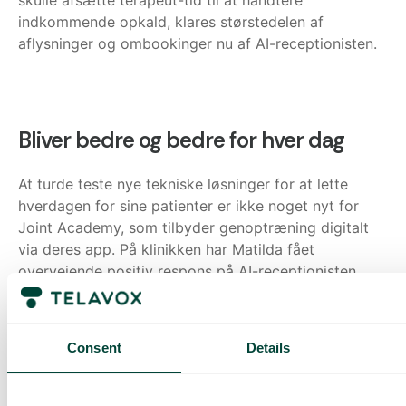
skulle afsætte terapeut-tid til at håndtere
indkommende opkald, klares størstedelen af
aflysninger og ombookinger nu af AI-receptionisten.
Bliver bedre og bedre for hver dag
At turde teste nye tekniske løsninger for at lette
hverdagen for sine patienter er ikke noget nyt for
Joint Academy, som tilbyder genoptræning digitalt
via deres app. På klinikken har Matilda fået
overvejende positiv respons på AI-receptionisten.
Mange udtrykker overraskelse over, hvor godt AI’en
fungerer.
Consent
Details
”Vi har fået mange kommentarer som ’Gud,
den her er helt utrolig, hvor er den dygtig’.
Samtidig er der altid nogle, der siger ’Jeg