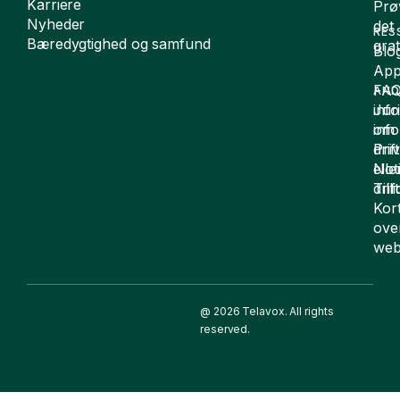
Karriere
Prø
Nyheder
det
RES
Bæredygtighed og samfund
grat
Blo
App
FA
AND
inf
Juri
om
inf
drift
Pri
elle
Not
drif
Till
Kor
ove
web
@ 2026 Telavox. All rights
reserved.