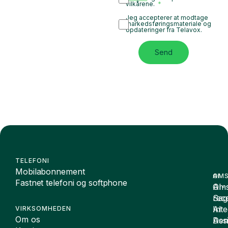
vilkårene.
Jeg accepterer at modtage
markedsføringsmateriale og
opdateringer fra Telavox.
Send
TELEFONI
Mobilabonnement
OMS
AI
Fastnet telefoni og softphone
Oms
AI-
Sag
rece
Inte
AI
VIRKSOMHEDEN
Om os
De
Assi