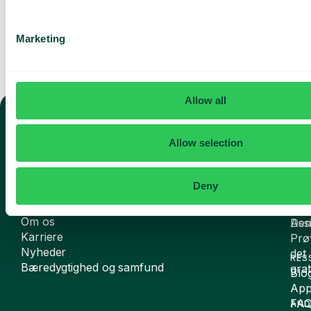
Marketing
Allow all
TELEFONI
Allow selection
Mobilabonnement
OMS
AI
Fastnet telefoni og softphone
Oms
AI-
Deny
Sag
rece
Inte
AI
VIRKSOMHEDEN
Om os
De
Assi
Karriere
Prø
Nyheder
det
RES
Bæredygtighed og samfund
grat
Blo
App
FA
AND