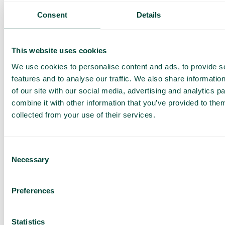
skræddersyet
Consent
Details
demo og et
tilbud
Gennemgang af vores
This website uses cookies
tjenester
We use cookies to personalise content and ads, to provide s
Tilbud tilpasset din
features and to analyse our traffic. We also share informatio
virksomhed
of our site with our social media, advertising and analytics 
Udforsk mulighederne
combine it with other information that you’ve provided to them
for dig og dit team
collected from your use of their services.
Baseret på 430 anmeldelser
Consent
Necessary
Jeg har læst Telavox
Privacy
Selection
Notice
og accepterer
vilkårene.
Jeg accepterer at modtage
Preferences
markedsføringsmateriale og
opdateringer fra Telavox.
Send
Statistics