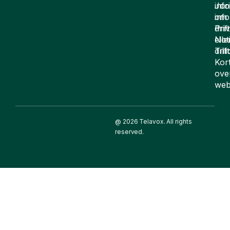
inf
Juri
om
inf
drift
Pri
elle
Not
drif
Till
Kor
ove
web
@ 2026 Telavox. All rights
reserved.