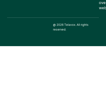
ove
web
@ 2026 Telavox. All rights
reserved.