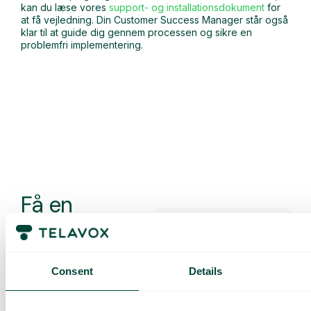
kan du læse vores
support- og installationsdokument
for
at få vejledning. Din Customer Success Manager står også
klar til at guide dig gennem processen og sikre en
problemfri implementering.
Få en
skræddersyet
demo og et
tilbud
Consent
Details
Gennemgang af vores
tjenester