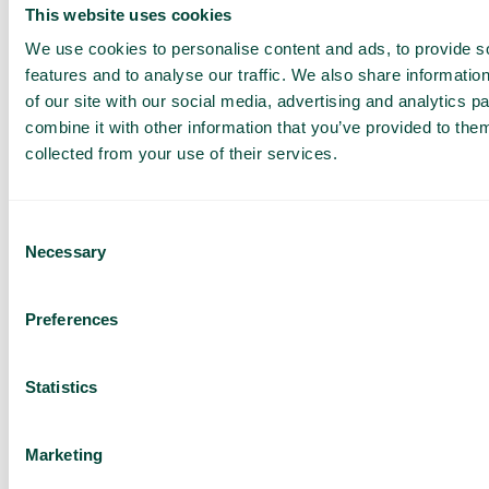
This website uses cookies
Tilbud tilpasset din
virksomhed
We use cookies to personalise content and ads, to provide s
Udforsk mulighederne
features and to analyse our traffic. We also share informatio
for dig og dit team
of our site with our social media, advertising and analytics 
combine it with other information that you’ve provided to them
Baseret på 430 anmeldelser
collected from your use of their services.
Jeg har læst Telavox
Privacy
Notice
og accepterer
Consent
vilkårene.
Necessary
Selection
Jeg accepterer at modtage
markedsføringsmateriale og
opdateringer fra Telavox.
Preferences
Send
Statistics
Marketing