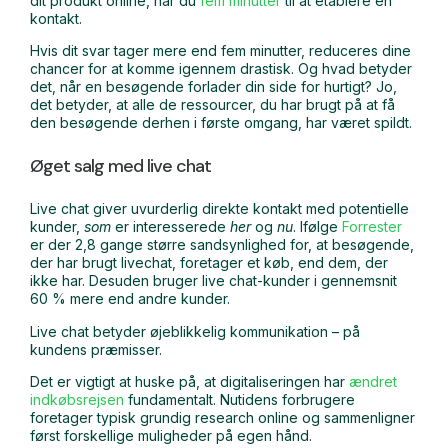
dit produkt online, har du
fem minutter
til at etablere en
kontakt.
Hvis dit svar tager mere end fem minutter, reduceres dine
chancer for at komme igennem drastisk. Og hvad betyder
det, når en besøgende forlader din side for hurtigt? Jo,
det betyder, at alle de ressourcer, du har brugt på at få
den besøgende derhen i første omgang, har været spildt.
Øget salg med live chat
Live chat giver uvurderlig direkte kontakt med potentielle
kunder,
som
er interesserede
her
og
nu
. Ifølge
Forrester
er der 2,8 gange større sandsynlighed for, at besøgende,
der har brugt livechat, foretager et køb, end dem, der
ikke har. Desuden bruger live chat-kunder i gennemsnit
60 % mere end andre kunder.
Live chat betyder øjeblikkelig kommunikation – på
kundens præmisser.
Det er vigtigt at huske på, at digitaliseringen har
ændret
indkøbsrejsen
fundamentalt. Nutidens forbrugere
foretager typisk grundig research online og sammenligner
først forskellige muligheder på egen hånd.