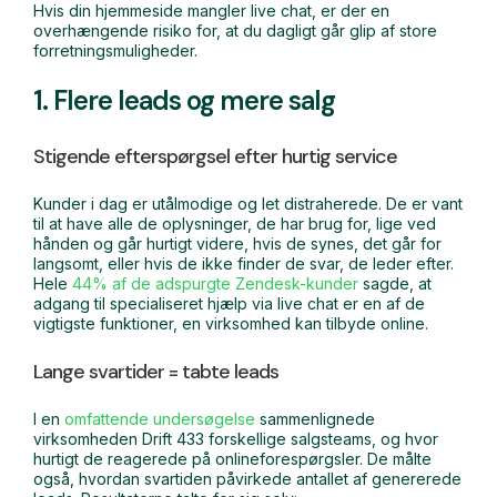
Hvis din hjemmeside mangler live chat, er der en
overhængende risiko for, at du dagligt går glip af store
forretningsmuligheder.
1. Flere leads og mere salg
Stigende efterspørgsel efter hurtig service
Kunder i dag er utålmodige og let distraherede. De er vant
til at have alle de oplysninger, de har brug for, lige ved
hånden og går hurtigt videre, hvis de synes, det går for
langsomt, eller hvis de ikke finder de svar, de leder efter.
Hele
44% af de adspurgte Zendesk-kunder
sagde, at
adgang til specialiseret hjælp via live chat er en af de
vigtigste funktioner, en virksomhed kan tilbyde online.
Lange svartider = tabte leads
I en
omfattende undersøgelse
sammenlignede
virksomheden Drift 433 forskellige salgsteams, og hvor
hurtigt de reagerede på onlineforespørgsler. De målte
også, hvordan svartiden påvirkede antallet af genererede