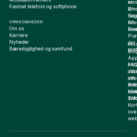
OMS
AI
Fastnet telefoni og softphone
Oms
AI-
Sag
rece
Inte
AI
VIRKSOMHEDEN
Om os
De
Assi
Karriere
Prø
Nyheder
det
RES
Bæredygtighed og samfund
grat
Blo
App
FA
AND
inf
Juri
om
inf
drift
Pri
elle
Not
drif
Till
Kor
ove
web