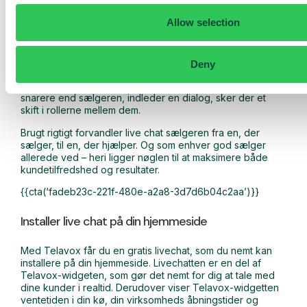
kompliceret og akavet.
Allow selection
Fra pitch til dialog
Der er en grund til, at
conversational marketing og
Deny
conversational sales
er nogle af vores mest almindelige
buzzwords. Årsagen er enkel: Det virker. Når kunden,
snarere end sælgeren, indleder en dialog, sker der et
skift i rollerne mellem dem.
Brugt rigtigt forvandler live chat sælgeren fra en, der
sælger, til en, der hjælper. Og som enhver god sælger
allerede ved – heri ligger nøglen til at maksimere både
kundetilfredshed og resultater.
{{cta(‘fadeb23c-221f-480e-a2a8-3d7d6b04c2aa’)}}
Installer live chat på din hjemmeside
Med Telavox får du en gratis livechat, som du nemt kan
installere på din hjemmeside. Livechatten er en del af
Telavox-widgeten, som gør det nemt for dig at tale med
dine kunder i realtid. Derudover viser Telavox-widgetten
ventetiden i din kø, din virksomheds åbningstider og