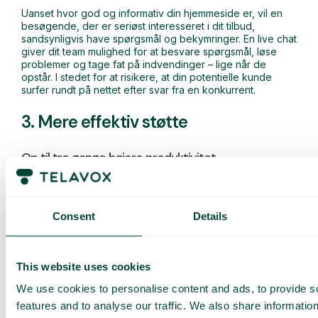
Uanset hvor god og informativ din hjemmeside er, vil en
besøgende, der er seriøst interesseret i dit tilbud,
sandsynligvis have spørgsmål og bekymringer. En live chat
giver dit team mulighed for at besvare spørgsmål, løse
problemer og tage fat på indvendinger – lige når de
opstår. I stedet for at risikere, at din potentielle kunde
surfer rundt på nettet efter svar fra en konkurrent.
3. Mere effektiv støtte
Op til tre gange højere produktivitet
Live chat gør ikke kun dit supportteam mere tilgængeligt,
det kan også arbejde smartere og mere effektivt. Flere
tickets kan håndteres parallelt, så i mange tilfælde kan live
Consent
Details
chat mere end
tredoble
supportproduktiviteten. Mange
dele af opkaldet kan også automatiseres, hvilket gør
arbejdet endnu mere effektivt.
This website uses cookies
Kortere ventetider
We use cookies to personalise content and ads, to provide s
features and to analyse our traffic. We also share informatio
Ingen kan lide at vente. En livechat på din hjemmeside