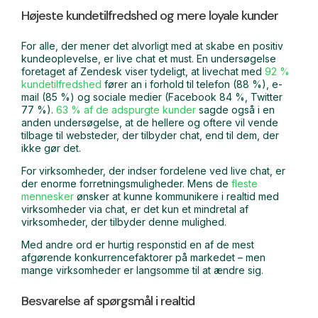
Højeste kundetilfredshed og mere loyale kunder
For alle, der mener det alvorligt med at skabe en positiv
kundeoplevelse, er live chat et must. En undersøgelse
foretaget af Zendesk viser tydeligt, at livechat med
92 %
kundetilfredshed
fører an i forhold til telefon (88 %), e-
mail (85 %) og sociale medier (Facebook 84 %, Twitter
77 %).
63 % af de adspurgte kunder
sagde også i en
anden undersøgelse, at de hellere og oftere vil vende
tilbage til websteder, der tilbyder chat, end til dem, der
ikke gør det.
For virksomheder, der indser fordelene ved live chat, er
der enorme forretningsmuligheder. Mens de
fleste
mennesker
ønsker at kunne kommunikere i realtid med
virksomheder via chat, er det kun et mindretal af
virksomheder, der tilbyder denne mulighed.
Med andre ord er hurtig responstid en af de mest
afgørende konkurrencefaktorer på markedet – men
mange virksomheder er langsomme til at ændre sig.
Besvarelse af spørgsmål i realtid