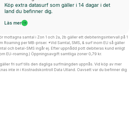
Köp extra datasurf som gäller i 14 dagar i det
land du befinner dig.
Läs mer
ör mottagna samtal i Zon 1 och 2a, 2b gäller ett debiteringsintervall på 1
m Roaming per MB-priser. *Vid Samtal, SMS, & surf inom EU så gäller
mtal och betal-SMS ingår ej. Efter uppnådd pott debiteras kund enligt
er om EU-roaming.) Öppningsavgift samtliga zoner 0,79 kr.
r gäller fri surf tills den dagliga surfmängden uppnås. Vid köp av mer
nas inte in i Kostnadskontroll Data Utland. Oavsett var du befinner dig