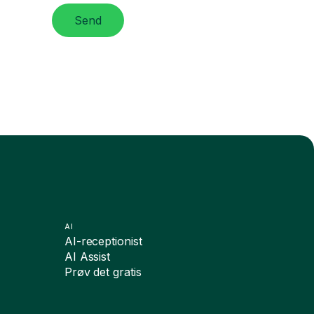
Send
AI
AI-receptionist
AI Assist
Prøv det gratis