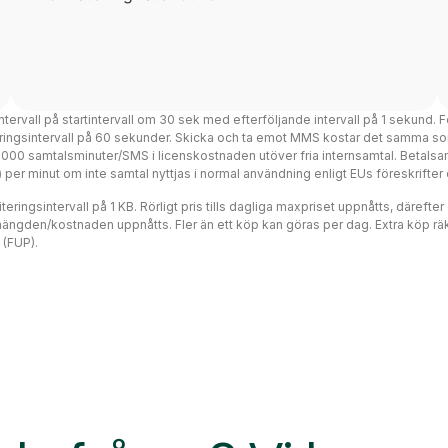
intervall på startintervall om 30 sek med efterföljande intervall på 1 sekund. F
teringsintervall på 60 sekunder. Skicka och ta emot MMS kostar det samma so
 3000 samtalsminuter/SMS i licenskostnaden utöver fria internsamtal. Betalsa
ms) per minut om inte samtal nyttjas i normal användning enligt EUs föreskrift
eringsintervall på 1 KB. Rörligt pris tills dagliga maxpriset uppnåtts, därefte
mängden/kostnaden uppnåtts. Fler än ett köp kan göras per dag. Extra köp räk
 (FUP).