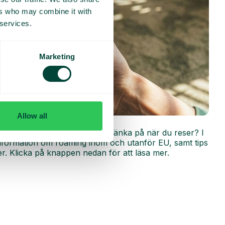
ers who may combine it with
 services.
Marketing
Allow all
r
ing fungerar och vad du bör tänka på när du reser? I
 information om roaming inom och utanför EU, samt tips
r. Klicka på knappen nedan för att läsa mer.