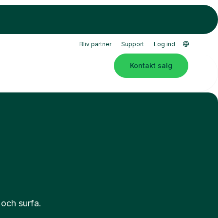
Bliv partner
Support
Log ind
Kontakt salg
 och surfa.