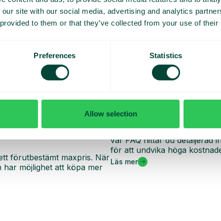
 our site with our social media, advertising and analytics partn
 provided to them or that they’ve collected from your use of their
Preferences
Statistics
Allow selection
Vanliga frågor och sva
oll på dina dagliga kostnader
Vill du veta mer om hur roam
vår FAQ hittar du detaljerad
för att undvika höga kostnade
ett förutbestämt maxpris. När
Läs mer
har möjlighet att köpa mer