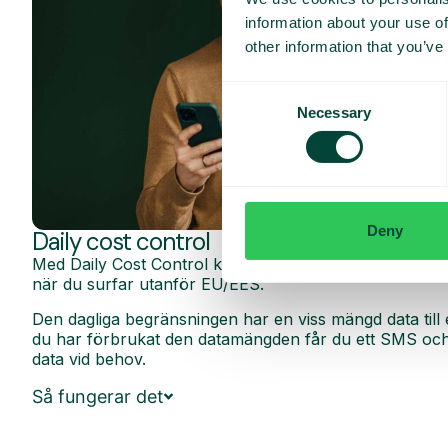
information about your use of
other information that you’ve
Consent
Necessary
Selection
Deny
Daily cost control
Med Daily Cost Control kan du som kund hålla bättre k
när du surfar utanför EU/EES.
Den dagliga begränsningen har en viss mängd data till 
du har förbrukat den datamängden får du ett SMS och 
data vid behov.
Så fungerar det