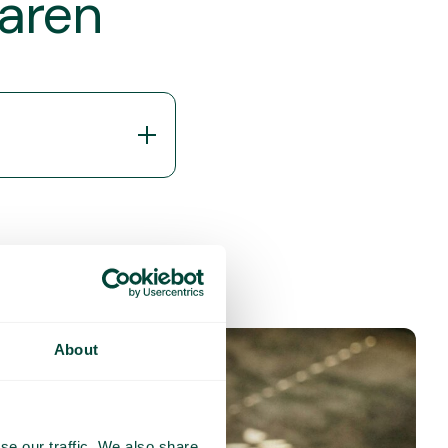
varen
About
se our traffic. We also share