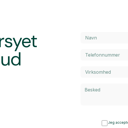
rsyet
bud
Jeg accepte