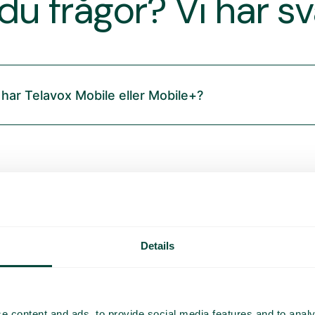
du frågor? Vi har s
 har Telavox Mobile eller Mobile+?
Details
e content and ads, to provide social media features and to analy