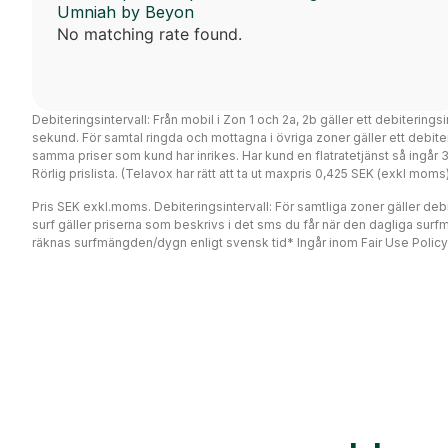
Umniah by Beyon
No matching rate found.
Debiteringsintervall: Från mobil i Zon 1 och 2a, 2b gäller ett debiterings
sekund. För samtal ringda och mottagna i övriga zoner gäller ett debi
samma priser som kund har inrikes. Har kund en flatratetjänst så ingår
Rörlig prislista. (Telavox har rätt att ta ut maxpris 0,425 SEK (exkl mo
Pris SEK exkl.moms. Debiteringsintervall: För samtliga zoner gäller debit
surf gäller priserna som beskrivs i det sms du får när den dagliga surf
räknas surfmängden/dygn enligt svensk tid* Ingår inom Fair Use Policy