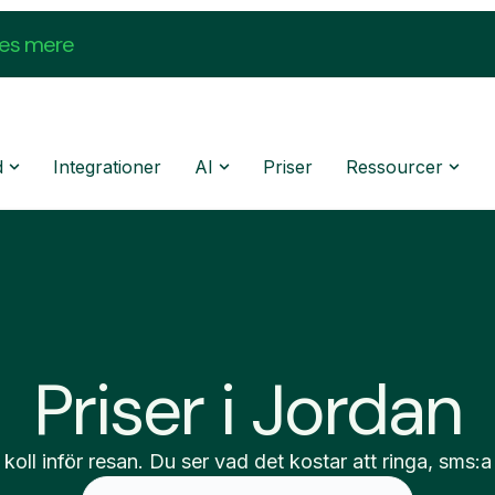
æs mere
d
Integrationer
AI
Priser
Ressourcer
Priser i Jordan
 koll inför resan. Du ser vad det kostar att ringa, sms:a