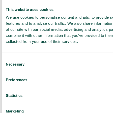
This website uses cookies
We use cookies to personalise content and ads, to provide s
features and to analyse our traffic. We also share informatio
Få en
of our site with our social media, advertising and analytics 
skræddersyet
combine it with other information that you’ve provided to them
collected from your use of their services.
demo og et
tilbud
Consent
Gennemgang af vores
tjenester
Necessary
Selection
Tilbud tilpasset din
virksomhed
Preferences
Udforsk mulighederne
for dig og dit team
Statistics
Baseret på 430 anmeldelser
Marketing