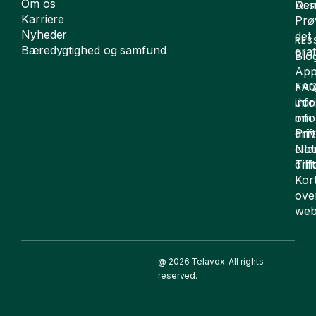
Om os
De
Assi
Karriere
Prø
Nyheder
det
RES
Bæredygtighed og samfund
grat
Blo
App
FA
AND
inf
Juri
om
inf
drift
Pri
elle
Not
drif
Till
Kor
ove
web
@ 2026 Telavox. All rights
reserved.