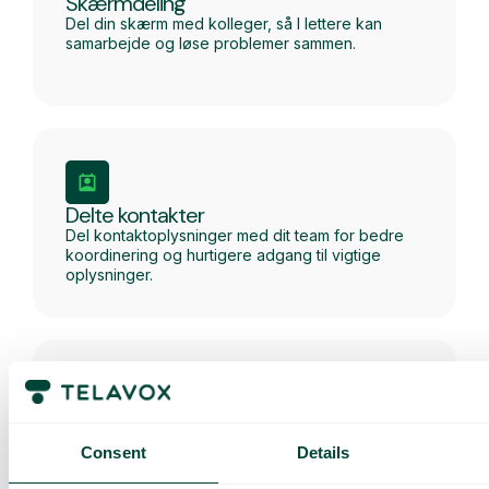
Skærmdeling
Del din skærm med kolleger, så I lettere kan
samarbejde og løse problemer sammen.
Delte kontakter
Del kontaktoplysninger med dit team for bedre
koordinering og hurtigere adgang til vigtige
oplysninger.
Del filer
Del filer nemt og hurtigt med dit team for bedre
Consent
Details
samarbejde.