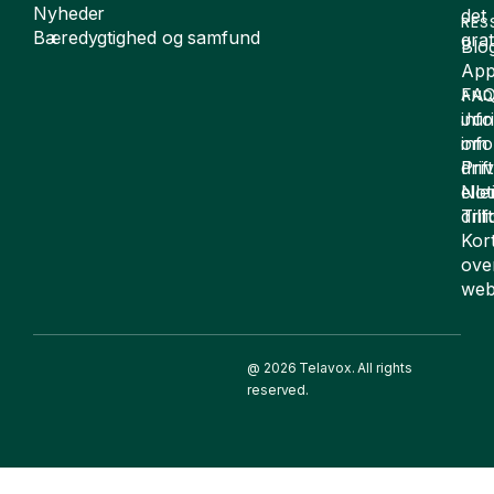
Nyheder
det
RES
Bæredygtighed og samfund
grat
Blo
App
FA
AND
inf
Juri
om
inf
drift
Pri
elle
Not
drif
Till
Kor
ove
web
@ 2026 Telavox. All rights
reserved.