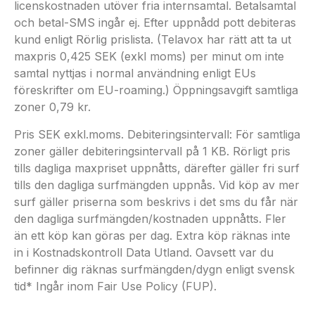
licenskostnaden utöver fria internsamtal. Betalsamtal
och betal-SMS ingår ej. Efter uppnådd pott debiteras
kund enligt Rörlig prislista. (Telavox har rätt att ta ut
maxpris 0,425 SEK (exkl moms) per minut om inte
samtal nyttjas i normal användning enligt EUs
föreskrifter om EU-roaming.) Öppningsavgift samtliga
zoner 0,79 kr.
Pris SEK exkl.moms. Debiteringsintervall: För samtliga
zoner gäller debiteringsintervall på 1 KB. Rörligt pris
tills dagliga maxpriset uppnåtts, därefter gäller fri surf
tills den dagliga surfmängden uppnås. Vid köp av mer
surf gäller priserna som beskrivs i det sms du får när
den dagliga surfmängden/kostnaden uppnåtts. Fler
än ett köp kan göras per dag. Extra köp räknas inte
in i Kostnadskontroll Data Utland. Oavsett var du
befinner dig räknas surfmängden/dygn enligt svensk
tid* Ingår inom Fair Use Policy (FUP).