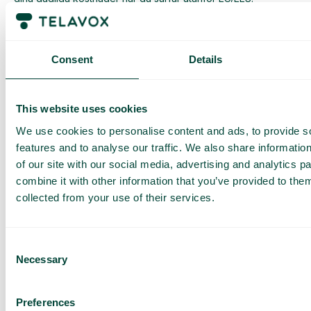
Den dagliga begränsningen har en viss mängd data till ett
förutbestämt maxpris. När du har förbrukat den datamängden
får du ett SMS och har möjlighet att köpa mer data vid behov.
Consent
Details
Så fungerar det
This website uses cookies
We use cookies to personalise content and ads, to provide s
features and to analyse our traffic. We also share informatio
of our site with our social media, advertising and analytics 
combine it with other information that you’ve provided to them
collected from your use of their services.
Vanliga frågor och svar
Vill du veta mer om hur roaming fungerar och vad du bör
tänka på när du reser? I vår FAQ hittar du detaljerad
Consent
information om roaming inom och utanför EU, samt tips för att
Necessary
undvika höga kostnader. Klicka på knappen nedan för att
Selection
läsa mer.
Läs mer
Preferences