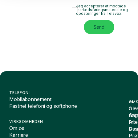
Jeg accepterer at modtage
markedsføringsmateriale og
opdateringer fra Telavox.
Send
TELEFONI
Mobilabonnement
OMS
AI
Fastnet telefoni og softphone
Oms
AI-
Sag
rece
Inte
AI
VIRKSOMHEDEN
Om os
De
Assi
Karriere
Prø