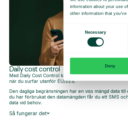
information about your use of
other information that you’ve
Consent
Necessary
Selection
Deny
Daily cost control
Med Daily Cost Control kan du som kund hålla bättre k
när du surfar utanför EU/EES.
Den dagliga begränsningen har en viss mängd data till 
du har förbrukat den datamängden får du ett SMS och 
data vid behov.
Så fungerar det