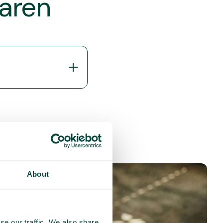
varen
About
se our traffic. We also share