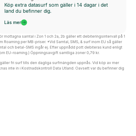
Köp extra datasurf som gäller i 14 dagar i det
land du befinner dig.
Läs mer
ör mottagna samtal i Zon 1 och 2a, 2b gäller ett debiteringsintervall på 1
m Roaming per MB-priser. *Vid Samtal, SMS, & surf inom EU så gäller
mtal och betal-SMS ingår ej. Efter uppnådd pott debiteras kund enligt
er om EU-roaming.) Öppningsavgift samtliga zoner 0,79 kr.
r gäller fri surf tills den dagliga surfmängden uppnås. Vid köp av mer
nas inte in i Kostnadskontroll Data Utland. Oavsett var du befinner dig