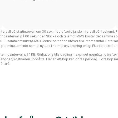
intervall på startintervall om 30 sek med efterföljande intervall på 1 sekund. F
teringsintervall på 60 sekunder. Skicka och ta emot MMS kostar det samma so
 3000 samtalsminuter/SMS i licenskostnaden utöver fria internsamtal. Betalsa
ms) per minut om inte samtal nyttjas i normal användning enligt EUs föreskrift
eringsintervall på 1 KB. Rörligt pris tills dagliga maxpriset uppnåtts, därefte
mängden/kostnaden uppnåtts. Fler än ett köp kan göras per dag. Extra köp räk
 (FUP).