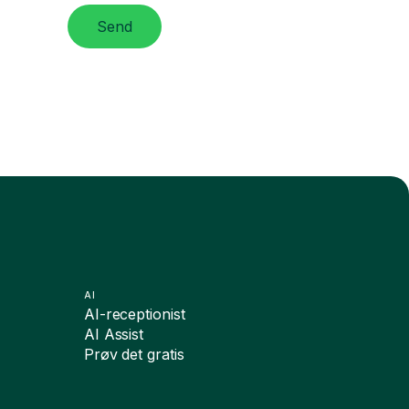
Send
AI
AI-receptionist
AI Assist
Prøv det gratis