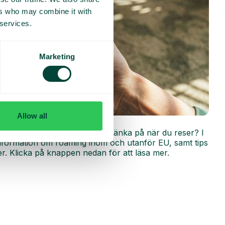
ers who may combine it with
 services.
Marketing
Allow all
r
ing fungerar och vad du bör tänka på när du reser? I
 information om roaming inom och utanför EU, samt tips
r. Klicka på knappen nedan för att läsa mer.