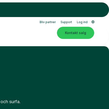
Bliv partner
Support
Log ind
Kontakt salg
 och surfa.