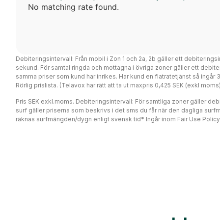
No matching rate found.
Debiteringsintervall: Från mobil i Zon 1 och 2a, 2b gäller ett debiterings
sekund. För samtal ringda och mottagna i övriga zoner gäller ett debi
samma priser som kund har inrikes. Har kund en flatratetjänst så ingår
Rörlig prislista. (Telavox har rätt att ta ut maxpris 0,425 SEK (exkl mo
Pris SEK exkl.moms. Debiteringsintervall: För samtliga zoner gäller debit
surf gäller priserna som beskrivs i det sms du får när den dagliga surf
räknas surfmängden/dygn enligt svensk tid* Ingår inom Fair Use Policy