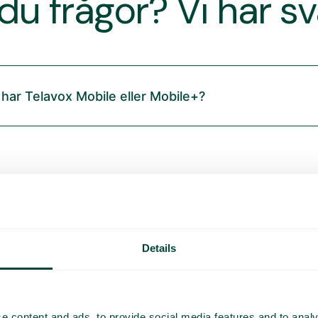
du frågor? Vi har s
 har Telavox Mobile eller Mobile+?
Details
e content and ads, to provide social media features and to analy