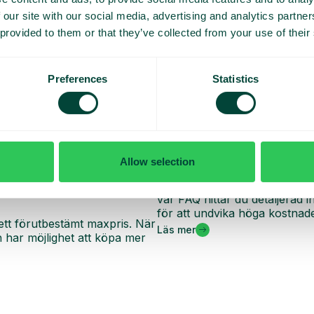
 our site with our social media, advertising and analytics partn
 provided to them or that they’ve collected from your use of their
Preferences
Statistics
Allow selection
Vanliga frågor och sva
oll på dina dagliga kostnader
Vill du veta mer om hur roam
vår FAQ hittar du detaljerad
för att undvika höga kostnade
ett förutbestämt maxpris. När
Läs mer
har möjlighet att köpa mer