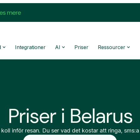
æs mere
d
Integrationer
AI
Priser
Ressourcer
Priser i Belarus
 koll inför resan. Du ser vad det kostar att ringa, sms:a